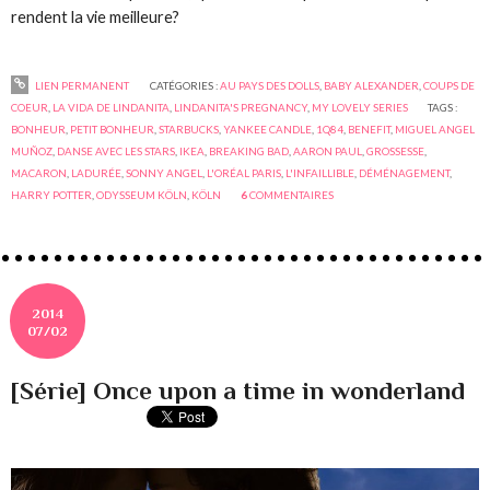
rendent la vie meilleure?
LIEN PERMANENT
CATÉGORIES :
AU PAYS DES DOLLS
,
BABY ALEXANDER
,
COUPS DE
COEUR
,
LA VIDA DE LINDANITA
,
LINDANITA'S PREGNANCY
,
MY LOVELY SERIES
TAGS :
BONHEUR
,
PETIT BONHEUR
,
STARBUCKS
,
YANKEE CANDLE
,
1Q84
,
BENEFIT
,
MIGUEL ANGEL
MUÑOZ
,
DANSE AVEC LES STARS
,
IKEA
,
BREAKING BAD
,
AARON PAUL
,
GROSSESSE
,
MACARON
,
LADURÉE
,
SONNY ANGEL
,
L'ORÉAL PARIS
,
L'INFAILLIBLE
,
DÉMÉNAGEMENT
,
HARRY POTTER
,
ODYSSEUM KÖLN
,
KÖLN
6
COMMENTAIRES
2014
07/02
[Série] Once upon a time in wonderland