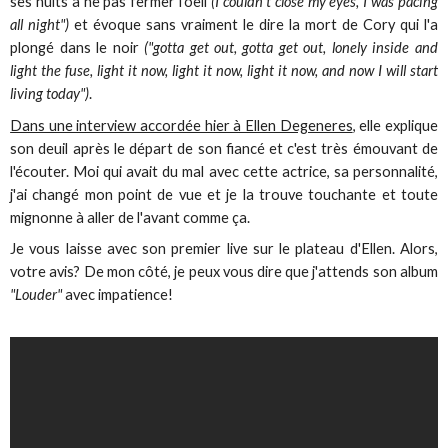
ses nuits à ne pas fermer l'oeil
(I couldn't close my eyes, I was pacing
all night")
et évoque sans vraiment le dire la mort de Cory qui l'a
plongé dans le noir
("gotta get out, gotta get out, lonely inside and
light the fuse, light it now, light it now, light it now, and now I will start
living today")
.
Dans une interview accordée hier à Ellen Degeneres
, elle explique
son deuil après le départ de son fiancé et c'est très émouvant de
l'écouter. Moi qui avait du mal avec cette actrice, sa personnalité,
j'ai changé mon point de vue et je la trouve touchante et toute
mignonne à aller de l'avant comme ça.
Je vous laisse avec son premier live sur le plateau d'Ellen. Alors,
votre avis? De mon côté, je peux vous dire que j'attends son album
"Louder"
avec impatience!