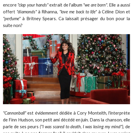
encore
"clap your hands"
extrait de l'album
"we are born"
. Elle a aussi
offert
"diamonds"
à Rihanna,
"love me back to life"
à Céline Dion et
"perfume"
à Britney Spears. Ca laissait présager du bon pour la
suite non?
"Cannonball"
est évidemment dédiée à Cory Monteith, l'interprète
de Finn Hudson, son petit ami décédé en juin. Dans la chanson, elle
parle de ses peurs
("I was scared to death, I was losing my mind")
, de