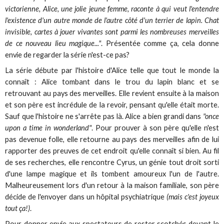
victorienne, Alice, une jolie jeune femme, raconte à qui veut l'entendre
l'existence d'un autre monde de l'autre côté d'un terrier de lapin. Chat
invisible, cartes à jouer vivantes sont parmi les nombreuses merveilles
de ce nouveau lieu magique..."
. Présentée comme ça, cela donne
envie de regarder la série n'est-ce pas?
La série débute par l'histoire d'Alice telle que tout le monde la
connaît : Alice tombant dans le trou du lapin blanc et se
retrouvant au pays des merveilles. Elle revient ensuite à la maison
et son père est incrédule de la revoir, pensant qu'elle était morte.
Sauf que l'histoire ne s'arrête pas là. Alice a bien grandi dans
"once
upon a time in wonderland"
. Pour prouver à son père qu'elle n'est
pas devenue folle, elle retourne au pays des merveilles afin de lui
rapporter des preuves de cet endroit qu'elle connaît si bien. Au fil
de ses recherches, elle rencontre Cyrus, un génie tout droit sorti
d'une lampe magique et ils tombent amoureux l'un de l'autre.
Malheureusement lors d'un retour à la maison familiale, son père
décide de l'envoyer dans un hôpital psychiatrique
(mais c'est joyeux
tout ça!)
.
Pour donner envie aux spectateurs de rester scotchés devant le