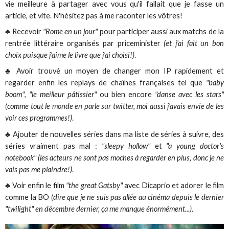
vie meilleure à partager avec vous qu'il fallait que je fasse un
article, et vite. N'hésitez pas à me raconter les vôtres!
♣ Recevoir
"Rome en un jour"
pour participer aussi aux matchs de la
rentrée littéraire organisés par priceminister
(et j'ai fait un bon
choix puisque j'aime le livre que j'ai choisi!)
.
♣ Avoir trouvé un moyen de changer mon IP rapidement et
regarder enfin les replays de chaînes françaises tel que
"baby
boom"
,
"le meilleur pâtissier"
ou bien encore
"danse avec les stars"
(comme tout le monde en parle sur twitter, moi aussi j'avais envie de les
voir ces programmes!)
.
♣ Ajouter de nouvelles séries dans ma liste de séries à suivre, des
séries vraiment pas mal :
"sleepy hollow"
et
"a young doctor's
notebook" (les acteurs ne sont pas moches à regarder en plus, donc je ne
vais pas me plaindre!)
.
♣ Voir enfin le film
"the great Gatsby"
avec Dicaprio et adorer le film
comme la BO
(dire que je ne suis pas allée au cinéma depuis le dernier
"twilight" en décembre dernier, ça me manque énormément...)
.