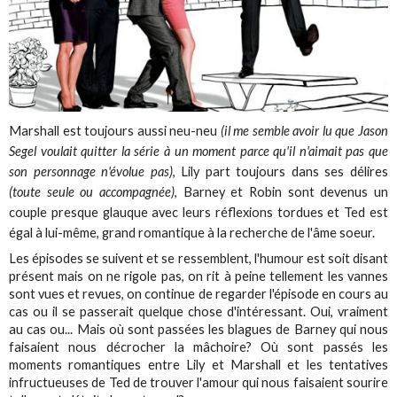
Marshall est toujours aussi neu-neu
(il me semble avoir lu que Jason
Segel voulait quitter la série à un moment parce qu'il n'aimait pas que
son personnage n'évolue pas)
, Lily part toujours dans ses délires
(toute seule ou accompagnée)
, Barney et Robin sont devenus un
couple presque glauque avec leurs réflexions tordues et Ted est
égal à lui-même, grand romantique à la recherche de l'âme soeur.
Les épisodes se suivent et se ressemblent, l'humour est soit disant
présent mais on ne rigole pas, on rit à peine tellement les vannes
sont vues et revues, on continue de regarder l'épisode en cours au
cas ou il se passerait quelque chose d'intéressant. Oui, vraiment
au cas ou... Mais où sont passées les blagues de Barney qui nous
faisaient nous décrocher la mâchoire? Où sont passés les
moments romantiques entre Lily et Marshall et les tentatives
infructueuses de Ted de trouver l'amour qui nous faisaient sourire