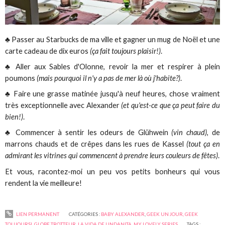
♣ Passer au Starbucks de ma ville et gagner un mug de Noël et une
carte cadeau de dix euros
(ça fait toujours plaisir!)
.
♣ Aller aux Sables d'Olonne, revoir la mer et respirer à plein
poumons
(mais pourquoi il n'y a pas de mer là où j'habite?)
.
♣ Faire une grasse matinée jusqu'à neuf heures, chose vraiment
très exceptionnelle avec Alexander
(et qu'est-ce que ça peut faire du
bien!)
.
♣ Commencer à sentir les odeurs de Glühwein
(vin chaud)
, de
marrons chauds et de crêpes dans les rues de Kassel
(tout ça en
admirant les vitrines qui commencent à prendre leurs couleurs de fêtes)
.
Et vous, racontez-moi un peu vos petits bonheurs qui vous
rendent la vie meilleure!
LIEN PERMANENT
CATÉGORIES :
BABY ALEXANDER
,
GEEK UN JOUR, GEEK
TOUJOURS!
,
GLOBE TROTTEUR
,
LA VIDA DE LINDANITA
,
MY LOVELY SERIES
TAGS :