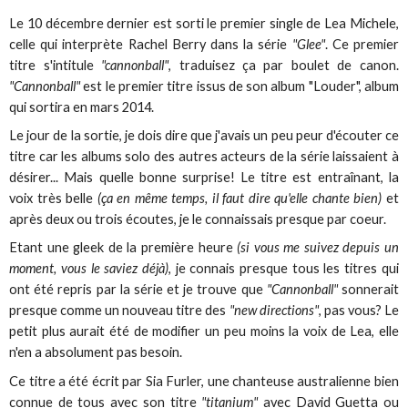
Le 10 décembre dernier est sorti le premier single de Lea Michele,
celle qui interprète Rachel Berry dans la série
"Glee"
. Ce premier
titre s'intitule
"cannonball"
, traduisez ça par boulet de canon.
"Cannonball"
est le premier titre issus de son album "Louder", album
qui sortira en mars 2014.
Le jour de la sortie, je dois dire que j'avais un peu peur d'écouter ce
titre car les albums solo des autres acteurs de la série laissaient à
désirer... Mais quelle bonne surprise! Le titre est entraînant, la
voix très belle
(ça en même temps, il faut dire qu'elle chante bien)
et
après deux ou trois écoutes, je le connaissais presque par coeur.
Etant une gleek de la première heure
(si vous me suivez depuis un
moment, vous le saviez déjà)
, je connais presque tous les titres qui
ont été repris par la série et je trouve que
"Cannonball"
sonnerait
presque comme un nouveau titre des
"new directions"
, pas vous? Le
petit plus aurait été de modifier un peu moins la voix de Lea, elle
n'en a absolument pas besoin.
Ce titre a été écrit par Sia Furler, une chanteuse australienne bien
connue de tous avec son titre
"titanium"
avec David Guetta ou