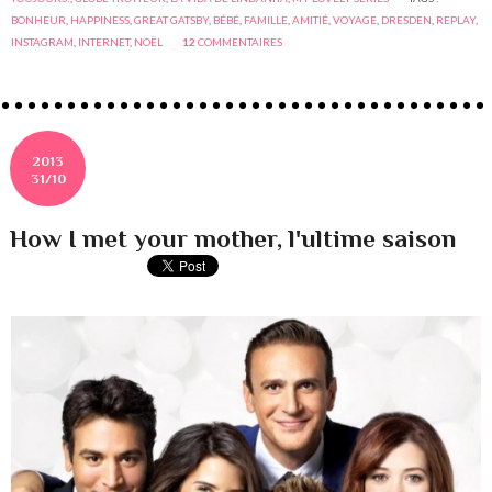
BONHEUR
,
HAPPINESS
,
GREAT GATSBY
,
BÉBÉ
,
FAMILLE
,
AMITIÉ
,
VOYAGE
,
DRESDEN
,
REPLAY
,
INSTAGRAM
,
INTERNET
,
NOËL
12
COMMENTAIRES
2013
31/10
How I met your mother, l'ultime saison