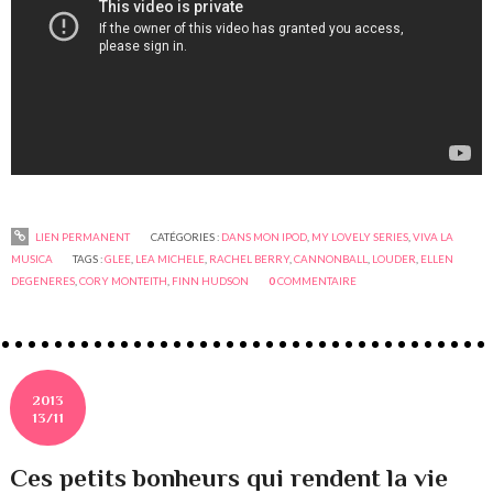
LIEN PERMANENT
CATÉGORIES :
DANS MON IPOD
,
MY LOVELY SERIES
,
VIVA LA
MUSICA
TAGS :
GLEE
,
LEA MICHELE
,
RACHEL BERRY
,
CANNONBALL
,
LOUDER
,
ELLEN
DEGENERES
,
CORY MONTEITH
,
FINN HUDSON
0
COMMENTAIRE
2013
13/11
Ces petits bonheurs qui rendent la vie