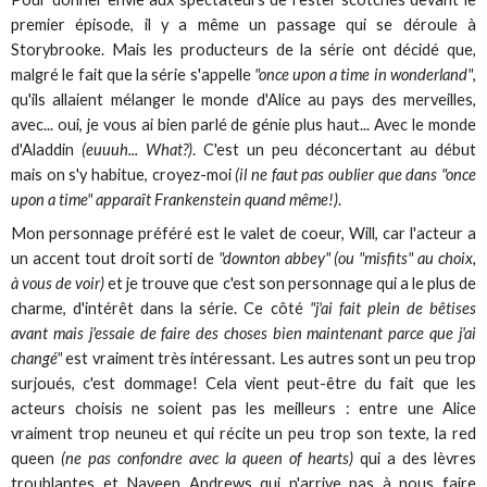
premier épisode, il y a même un passage qui se déroule à
Storybrooke. Mais les producteurs de la série ont décidé que,
malgré le fait que la série s'appelle
"once upon a time in wonderland"
,
qu'ils allaient mélanger le monde d'Alice au pays des merveilles,
avec... oui, je vous ai bien parlé de génie plus haut... Avec le monde
d'Aladdin
(euuuh... What?)
. C'est un peu déconcertant au début
mais on s'y habitue, croyez-moi
(il ne faut pas oublier que dans "once
upon a time" apparaît Frankenstein quand même!)
.
Mon personnage préféré est le valet de coeur, Will, car l'acteur a
un accent tout droit sorti de
"downton abbey" (ou "misfits" au choix,
à vous de voir)
et je trouve que c'est son personnage qui a le plus de
charme, d'intérêt dans la série. Ce côté
"j'ai fait plein de bêtises
avant mais j'essaie de faire des choses bien maintenant parce que j'ai
changé"
est vraiment très intéressant. Les autres sont un peu trop
surjoués, c'est dommage! Cela vient peut-être du fait que les
acteurs choisis ne soient pas les meilleurs : entre une Alice
vraiment trop neuneu et qui récite un peu trop son texte, la red
queen
(ne pas confondre avec la queen of hearts)
qui a des lèvres
troublantes et Naveen Andrews qui n'arrive pas à nous faire