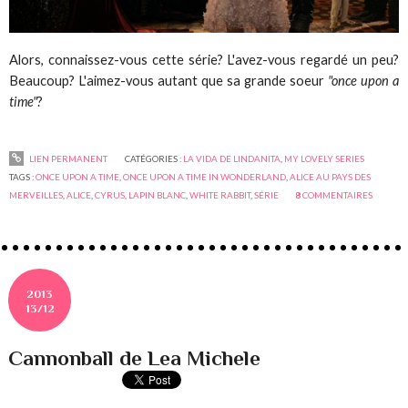
Alors, connaissez-vous cette série? L'avez-vous regardé un peu?
Beaucoup? L'aimez-vous autant que sa grande soeur
"once upon a
time"
?
LIEN PERMANENT
CATÉGORIES :
LA VIDA DE LINDANITA
,
MY LOVELY SERIES
TAGS :
ONCE UPON A TIME
,
ONCE UPON A TIME IN WONDERLAND
,
ALICE AU PAYS DES
MERVEILLES
,
ALICE
,
CYRUS
,
LAPIN BLANC
,
WHITE RABBIT
,
SÉRIE
8
COMMENTAIRES
2013
13/12
Cannonball de Lea Michele