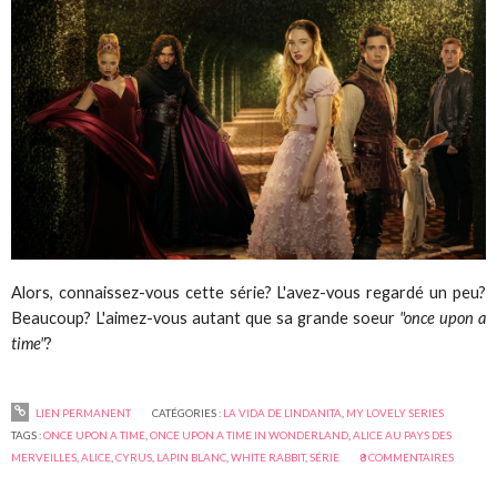
Alors, connaissez-vous cette série? L'avez-vous regardé un peu?
Beaucoup? L'aimez-vous autant que sa grande soeur
"once upon a
time"
?
LIEN PERMANENT
CATÉGORIES :
LA VIDA DE LINDANITA
,
MY LOVELY SERIES
TAGS :
ONCE UPON A TIME
,
ONCE UPON A TIME IN WONDERLAND
,
ALICE AU PAYS DES
MERVEILLES
,
ALICE
,
CYRUS
,
LAPIN BLANC
,
WHITE RABBIT
,
SÉRIE
8
COMMENTAIRES