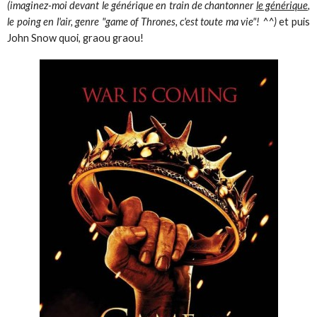
(imaginez-moi devant le générique en train de chantonner
le générique
,
le poing en l'air, genre "game of Thrones, c'est toute ma vie"! ^^)
et puis
John Snow quoi, graou graou!