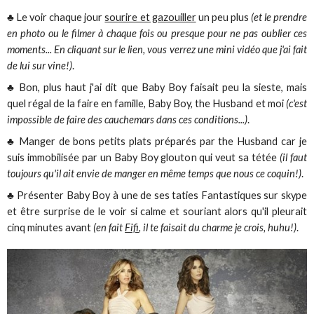
♣ Le voir chaque jour
sourire et gazouiller
un peu plus
(et le prendre
en photo ou le filmer à chaque fois ou presque pour ne pas oublier ces
moments... En cliquant sur le lien, vous verrez une mini vidéo que j'ai fait
de lui sur vine!)
.
♣ Bon, plus haut j'ai dit que Baby Boy faisait peu la sieste, mais
quel régal de la faire en famille, Baby Boy, the Husband et moi
(c'est
impossible de faire des cauchemars dans ces conditions...)
.
♣ Manger de bons petits plats préparés par the Husband car je
suis immobilisée par un Baby Boy glouton qui veut sa tétée
(il faut
toujours qu'il ait envie de manger en même temps que nous ce coquin!)
.
♣ Présenter Baby Boy à une de ses taties Fantastiques sur skype
et être surprise de le voir si calme et souriant alors qu'il pleurait
cinq minutes avant
(en fait
Fifi
, il te faisait du charme je crois, huhu!)
.