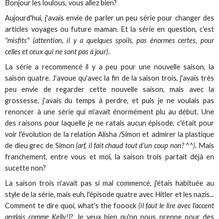
Bonjour les loulous, vous allez bien?
Aujourd'hui, j'avais envie de parler un peu série pour changer des
articles voyages ou future maman. Et la série en question, c'est
"misfits" (attention, il y a quelques spoils, pas énormes certes, pour
celles et ceux qui ne sont pas à jour)
.
La série a recommencé il y a peu pour une nouvelle saison, la
saison quatre. J'avoue qu'avec la fin de la saison trois, j'avais très
peu envie de regarder cette nouvelle saison, mais avec la
grossesse, j'avais du temps à perdre, et puis je ne voulais pas
renoncer à une série qui m'avait énormément plu au début. Une
des raisons pour laquelle je ne ratais aucun épisode, c'était pour
voir l'évolution de la relation Alisha /Simon et admirer la plastique
de dieu grec de Simon
(arf, il fait chaud tout d'un coup non? ^^)
. Mais
franchement, entre vous et moi, la saison trois partait déjà en
sucette non?
La saison trois n'avait pas si mal commencé, j'étais habituée au
style de la série, mais euh, l'épisode quatre avec Hitler et les nazis...
Comment te dire quoi, what's the fooock
(il faut le lire avec l'accent
anglais comme Kelly!)
? Je veux bien qu'on nous prenne pour des