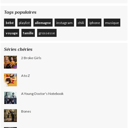
Tags populaires
bébé
playlist
allemagne
instagram
chili
iphone
musique
voyage
famille
grossesse
Séries chéries
2 Broke Girls
A to Z
A Young Doctor's Notebook
Bones