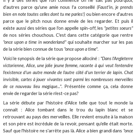
Il y a des séries que l'on commence on ne sait pas pourquoi,
d'autres parce qu'une amie nous l'a conseillé
(Faust'in, je prends
bien en note toutes celles dont tu me parles!)
ou bien encore d'autres
parce que le pitch nous donne envie de les regarder. Et puis il
existe aussi des séries que l'on appelle spin-off, les
"petites soeurs"
de nos séries chouchous. C'est dans cette catégorie que rentre
"once upon a time in wonderland"
qui souhaite marcher sur les pas
de la série bien connue de tous
"once upon a time"
.
Voici le synopsis de la série que propose allociné :
"Dans l'Angleterre
victorienne, Alice, une jolie jeune femme, raconte à qui veut l'entendre
l'existence d'un autre monde de l'autre côté d'un terrier de lapin. Chat
invisible, cartes à jouer vivantes sont parmi les nombreuses merveilles
de ce nouveau lieu magique..."
. Présentée comme ça, cela donne
envie de regarder la série n'est-ce pas?
La série débute par l'histoire d'Alice telle que tout le monde la
connaît : Alice tombant dans le trou du lapin blanc et se
retrouvant au pays des merveilles. Elle revient ensuite à la maison
et son père est incrédule de la revoir, pensant qu'elle était morte.
Sauf que l'histoire ne s'arrête pas là. Alice a bien grandi dans
"once