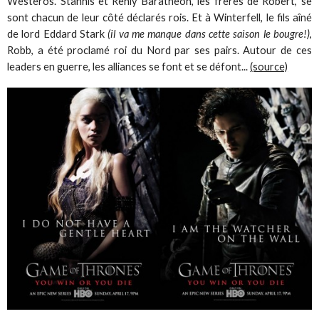
Westeros. Stannis et Renly Baratheon, les frères de Robert, se
sont chacun de leur côté déclarés rois. Et à Winterfell, le fils aîné
de lord Eddard Stark
(il va me manque dans cette saison le bougre!)
,
Robb, a été proclamé roi du Nord par ses pairs. Autour de ces
leaders en guerre, les alliances se font et se défont...
(source)