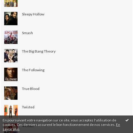
Sleepy Hollow
Smash
The Big Bang Theory
The Following
True Blood
Twisted
En poursuivant votre navigation sur ce site, vous acceptez l'utilisation de
cookies. Ces derniers assurent le bon fonctionnement de nos services.
En
Vicious
savoir plus
.