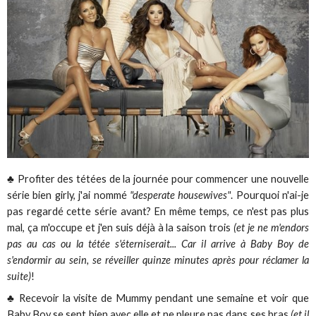
♣ Profiter des tétées de la journée pour commencer une nouvelle
série bien girly, j'ai nommé
"desperate housewives"
. Pourquoi n'ai-je
pas regardé cette série avant? En même temps, ce n'est pas plus
mal, ça m'occupe et j'en suis déjà à la saison trois
(et je ne m'endors
pas au cas ou la tétée s'éterniserait... Car il arrive à Baby Boy de
s'endormir au sein, se réveiller quinze minutes après pour réclamer la
suite)
!
♣ Recevoir la visite de Mummy pendant une semaine et voir que
Baby Boy se sent bien avec elle et ne pleure pas dans ses bras
(et il