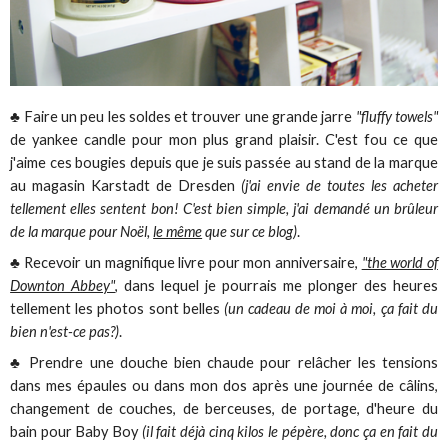
♣ Faire un peu les soldes et trouver une grande jarre
"fluffy towels"
de yankee candle pour mon plus grand plaisir. C'est fou ce que
j'aime ces bougies depuis que je suis passée au stand de la marque
au magasin Karstadt de Dresden
(j'ai envie de toutes les acheter
tellement elles sentent bon! C'est bien simple, j'ai demandé un brûleur
de la marque pour Noël,
le même
que sur ce blog)
.
♣ Recevoir un magnifique livre pour mon anniversaire,
"the world of
Downton Abbey"
, dans lequel je pourrais me plonger des heures
tellement les photos sont belles
(un cadeau de moi à moi, ça fait du
bien n'est-ce pas?)
.
♣ Prendre une douche bien chaude pour relâcher les tensions
dans mes épaules ou dans mon dos après une journée de câlins,
changement de couches, de berceuses, de portage, d'heure du
bain pour Baby Boy
(il fait déjà cinq kilos le pépère, donc ça en fait du