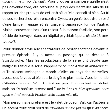
upon a time in wonderland"
. Pour prouver à son père qu'elle n'est
pas devenue folle, elle retourne au pays des merveilles afin de lui
rapporter des preuves de cet endroit qu'elle connaît si bien. Au fil
de ses recherches, elle rencontre Cyrus, un génie tout droit sorti
d'une lampe magique et ils tombent amoureux l'un de l'autre.
Malheureusement lors d'un retour à la maison familiale, son père
décide de l'envoyer dans un hôpital psychiatrique
(mais c'est joyeux
tout ça!)
.
Pour donner envie aux spectateurs de rester scotchés devant le
premier épisode, il y a même un passage qui se déroule à
Storybrooke. Mais les producteurs de la série ont décidé que,
malgré le fait que la série s'appelle
"once upon a time in wonderland"
,
qu'ils allaient mélanger le monde d'Alice au pays des merveilles,
avec... oui, je vous ai bien parlé de génie plus haut... Avec le monde
d'Aladdin
(euuuh... What?)
. C'est un peu déconcertant au début
mais on s'y habitue, croyez-moi
(il ne faut pas oublier que dans "once
upon a time" apparaît Frankenstein quand même!)
.
Mon personnage préféré est le valet de coeur, Will, car l'acteur a
un accent tout droit sorti de
"downton abbey" (ou "misfits" au choix,