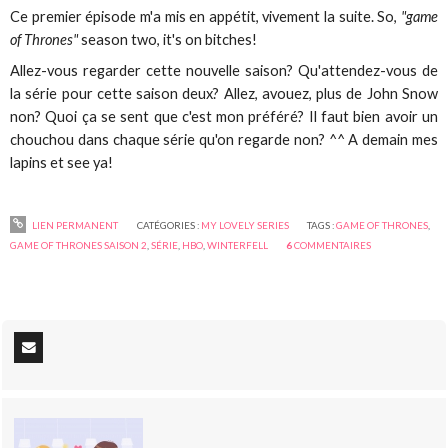
Ce premier épisode m'a mis en appétit, vivement la suite. So,
"game
of Thrones"
season two, it's on bitches!
Allez-vous regarder cette nouvelle saison? Qu'attendez-vous de
la série pour cette saison deux? Allez, avouez, plus de John Snow
non? Quoi ça se sent que c'est mon préféré? Il faut bien avoir un
chouchou dans chaque série qu'on regarde non? ^^ A demain mes
lapins et see ya!
LIEN PERMANENT
CATÉGORIES :
MY LOVELY SERIES
TAGS :
GAME OF THRONES
,
GAME OF THRONES SAISON 2
,
SÉRIE
,
HBO
,
WINTERFELL
6
COMMENTAIRES