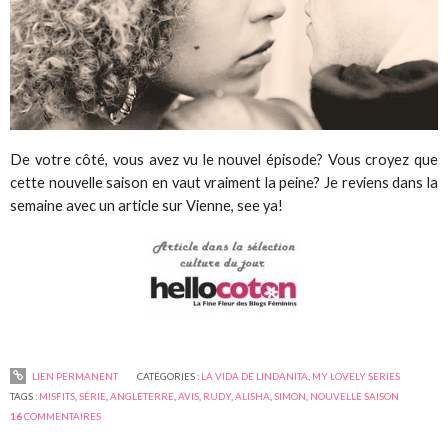
De votre côté, vous avez vu le nouvel épisode? Vous croyez que
cette nouvelle saison en vaut vraiment la peine? Je reviens dans la
semaine avec un article sur Vienne, see ya!
LIEN PERMANENT
CATÉGORIES :
LA VIDA DE LINDANITA
,
MY LOVELY SERIES
TAGS :
MISFITS
,
SÉRIE
,
ANGLETERRE
,
AVIS
,
RUDY
,
ALISHA
,
SIMON
,
NOUVELLE SAISON
16
COMMENTAIRES