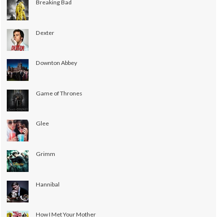
Breaking Bad
Dexter
Downton Abbey
Game of Thrones
Glee
Grimm
Hannibal
How I Met Your Mother