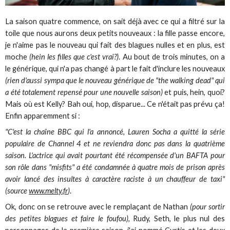
La saison quatre commence, on sait déjà avec ce qui a filtré sur la
toile que nous aurons deux petits nouveaux : la fille passe encore,
je n'aime pas le nouveau qui fait des blagues nulles et en plus, est
moche
(hein les filles que c'est vrai?)
. Au bout de trois minutes, on a
le générique, qui n'a pas changé à part le fait d'inclure les nouveaux
(rien d'aussi sympa que le nouveau générique de "the walking dead" qui
a été totalement repensé pour une nouvelle saison)
et puis, hein, quoi?
Mais où est Kelly? Bah oui, hop, disparue... Ce n'était pas prévu ça!
Enfin apparemment si :
"C'est la chaîne BBC qui l'a annoncé, Lauren Socha a quitté la série
populaire de Channel 4 et ne reviendra donc pas dans la quatrième
saison. L'actrice qui avait pourtant été récompensée d'un BAFTA pour
son rôle dans "misfits" a été condamnée à quatre mois de prison après
avoir lancé des insultes à caractère raciste à un chauffeur de taxi"
(source
www.melty.fr
)
.
Ok, donc on se retrouve avec le remplaçant de Nathan
(pour sortir
des petites blagues et faire le foufou)
, Rudy, Seth, le plus nul des