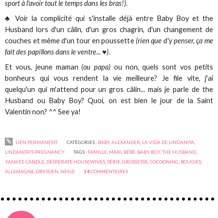
sport à l'avoir tout le temps dans les bras!)
.
♣ Voir la complicité qui s'installe déjà entre Baby Boy et the
Husband lors d'un câlin, d'un gros chagrin, d'un changement de
couches et même d'un tour en poussette
(rien que d'y penser, ça me
fait des papillons dans le ventre... ♥)
.
Et vous, jeune maman
(ou papa)
ou non, quels sont vos petits
bonheurs qui vous rendent la vie meilleure? Je file vite, j'ai
quelqu'un qui m'attend pour un gros câlin... mais je parle de the
Husband ou Baby Boy? Quoi, on est bien le jour de la Saint
Valentin non? ^^ See ya!
LIEN PERMANENT
CATÉGORIES :
BABY ALEXANDER
,
LA VIDA DE LINDANITA
,
LINDANITA'S PREGNANCY
TAGS :
FAMILLE
,
MARI
,
BÉBÉ
,
BABY BOY
,
THE HUSBAND
,
YANKEE CANDLE
,
DESPERATE HOUSEWIVES
,
SÉRIE
,
GROSSESSE
,
COCOONING
,
BOUGIES
,
ALLEMAGNE
,
DRESDEN
,
NEIGE
14
COMMENTAIRES