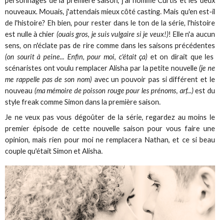
personnages de la première saison, j'ai nommé Curtis et les deux
nouveaux. Mouais, j'attendais mieux côté casting. Mais qu'en est-il
de l'histoire? Eh bien, pour rester dans le ton de la série, l'histoire
est nulle à chier
(ouais gros, je suis vulgaire si je veux!)
! Elle n'a aucun
sens, on n'éclate pas de rire comme dans les saisons précédentes
(on sourit à peine... Enfin, pour moi, c'était ça)
et on dirait que les
scénaristes ont voulu remplacer Alisha par la petite nouvelle
(je ne
me rappelle pas de son nom)
avec un pouvoir pas si différent et le
nouveau
(ma mémoire de poisson rouge pour les prénoms, arf...)
est du
style freak comme Simon dans la première saison.
Je ne veux pas vous dégoûter de la série, regardez au moins le
premier épisode de cette nouvelle saison pour vous faire une
opinion, mais rien pour moi ne remplacera Nathan, et ce si beau
couple qu'était Simon et Alisha.