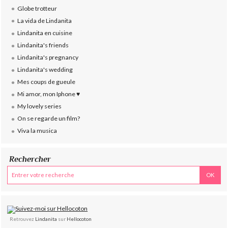
Globe trotteur
La vida de Lindanita
Lindanita en cuisine
Lindanita's friends
Lindanita's pregnancy
Lindanita's wedding
Mes coups de gueule
Mi amor, mon Iphone ♥
My lovely series
On se regarde un film?
Viva la musica
Rechercher
Retrouvez
Lindanita
sur
Hellocoton