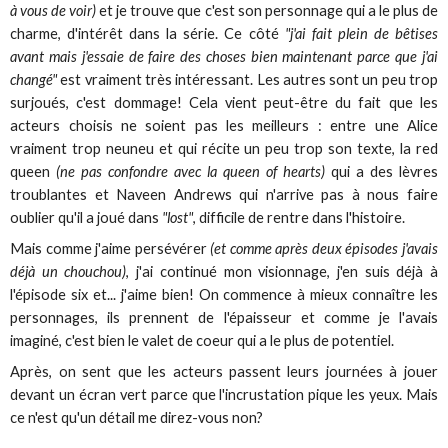
à vous de voir)
et je trouve que c'est son personnage qui a le plus de
charme, d'intérêt dans la série. Ce côté
"j'ai fait plein de bêtises
avant mais j'essaie de faire des choses bien maintenant parce que j'ai
changé"
est vraiment très intéressant. Les autres sont un peu trop
surjoués, c'est dommage! Cela vient peut-être du fait que les
acteurs choisis ne soient pas les meilleurs : entre une Alice
vraiment trop neuneu et qui récite un peu trop son texte, la red
queen
(ne pas confondre avec la queen of hearts)
qui a des lèvres
troublantes et Naveen Andrews qui n'arrive pas à nous faire
oublier qu'il a joué dans
"lost"
, difficile de rentre dans l'histoire.
Mais comme j'aime persévérer
(et comme après deux épisodes j'avais
déjà un chouchou)
, j'ai continué mon visionnage, j'en suis déjà à
l'épisode six et... j'aime bien! On commence à mieux connaître les
personnages, ils prennent de l'épaisseur et comme je l'avais
imaginé, c'est bien le valet de coeur qui a le plus de potentiel.
Après, on sent que les acteurs passent leurs journées à jouer
devant un écran vert parce que l'incrustation pique les yeux. Mais
ce n'est qu'un détail me direz-vous non?