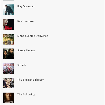
Ray Donovan
Real humans
Signed Sealed Delivered
Sleepy Hollow
Smash
The Big Bang Theory
The Following