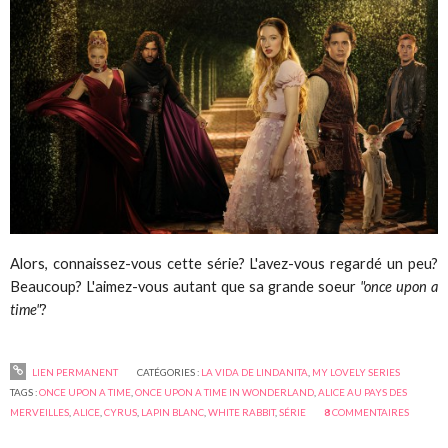
Alors, connaissez-vous cette série? L'avez-vous regardé un peu?
Beaucoup? L'aimez-vous autant que sa grande soeur
"once upon a
time"
?
LIEN PERMANENT
CATÉGORIES :
LA VIDA DE LINDANITA
,
MY LOVELY SERIES
TAGS :
ONCE UPON A TIME
,
ONCE UPON A TIME IN WONDERLAND
,
ALICE AU PAYS DES
MERVEILLES
,
ALICE
,
CYRUS
,
LAPIN BLANC
,
WHITE RABBIT
,
SÉRIE
8
COMMENTAIRES