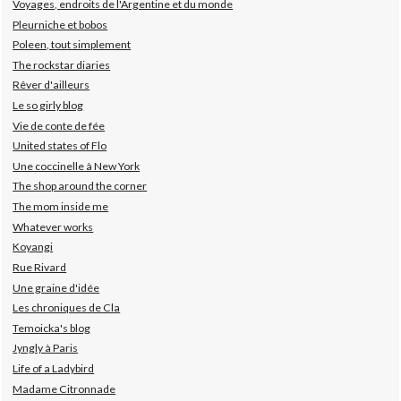
Voyages, endroits de l'Argentine et du monde
Pleurniche et bobos
Poleen, tout simplement
The rockstar diaries
Rêver d'ailleurs
Le so girly blog
Vie de conte de fée
United states of Flo
Une coccinelle à New York
The shop around the corner
The mom inside me
Whatever works
Koyangi
Rue Rivard
Une graine d'idée
Les chroniques de Cla
Temoicka's blog
Jyngly à Paris
Life of a Ladybird
Madame Citronnade