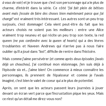
à vous de voir)
et je trouve que c'est son personnage qui a le plus de
charme, d'intérêt dans la série. Ce côté
"j'ai fait plein de bêtises
avant mais j'essaie de faire des choses bien maintenant parce que j'ai
changé"
est vraiment très intéressant. Les autres sont un peu trop
surjoués, c'est dommage! Cela vient peut-être du fait que les
acteurs choisis ne soient pas les meilleurs : entre une Alice
vraiment trop neuneu et qui récite un peu trop son texte, la red
queen
(ne pas confondre avec la queen of hearts)
qui a des lèvres
troublantes et Naveen Andrews qui n'arrive pas à nous faire
oublier qu'il a joué dans
"lost"
, difficile de rentre dans l'histoire.
Mais comme j'aime persévérer
(et comme après deux épisodes j'avais
déjà un chouchou)
, j'ai continué mon visionnage, j'en suis déjà à
l'épisode six et... j'aime bien! On commence à mieux connaître les
personnages, ils prennent de l'épaisseur et comme je l'avais
imaginé, c'est bien le valet de coeur qui a le plus de potentiel.
Après, on sent que les acteurs passent leurs journées à jouer
devant un écran vert parce que l'incrustation pique les yeux. Mais
ce n'est qu'un détail me direz-vous non?