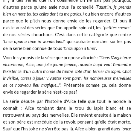
Il y a des séries que l'on commence on ne sait pas pourquoi,
d'autres parce qu'une amie nous l'a conseillé
(Faust'in, je prends
bien en note toutes celles dont tu me parles!)
ou bien encore d'autres
parce que le pitch nous donne envie de les regarder. Et puis il
existe aussi des séries que l'on appelle spin-off, les
"petites soeurs"
de nos séries chouchous. C'est dans cette catégorie que rentre
"once upon a time in wonderland"
qui souhaite marcher sur les pas
de la série bien connue de tous
"once upon a time"
.
Voici le synopsis de la série que propose allociné :
"Dans l'Angleterre
victorienne, Alice, une jolie jeune femme, raconte à qui veut l'entendre
l'existence d'un autre monde de l'autre côté d'un terrier de lapin. Chat
invisible, cartes à jouer vivantes sont parmi les nombreuses merveilles
de ce nouveau lieu magique..."
. Présentée comme ça, cela donne
envie de regarder la série n'est-ce pas?
La série débute par l'histoire d'Alice telle que tout le monde la
connaît : Alice tombant dans le trou du lapin blanc et se
retrouvant au pays des merveilles. Elle revient ensuite à la maison
et son père est incrédule de la revoir, pensant qu'elle était morte.
Sauf que l'histoire ne s'arrête pas là. Alice a bien grandi dans
"once