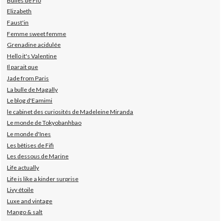
Bulles de Flo
Elizabeth
Faust'in
Femme sweet femme
Grenadine acidulée
Hello it's Valentine
Il parait que
Jade from Paris
La bulle de Magally
Le blog d'Eamimi
le cabinet des curiosités de Madeleine Miranda
Le monde de Tokyobanhbao
Le monde d'Ines
Les bêtises de Fifi
Les dessous de Marine
Life actually
Life is like a kinder surprise
Livy étoile
Luxe and vintage
Mango & salt