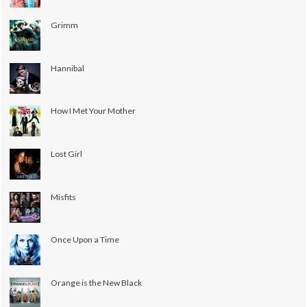
Grimm
Hannibal
How I Met Your Mother
Lost Girl
Misfits
Once Upon a Time
Orange is the New Black