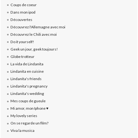
Coups de coeur
Dans mon ipod
Découvertes
Découvrez l'Allemagne avec moi
Découvrez le Chili avec moi
Do it yourself!
Geek un jour, geek toujours!
Globe trotteur
La vida de Lindanita
Lindanita en cuisine
Lindanita's friends
Lindanita's pregnancy
Lindanita's wedding
Mes coups de gueule
Mi amor, mon Iphone ♥
My lovely series
On se regarde un film?
Viva la musica