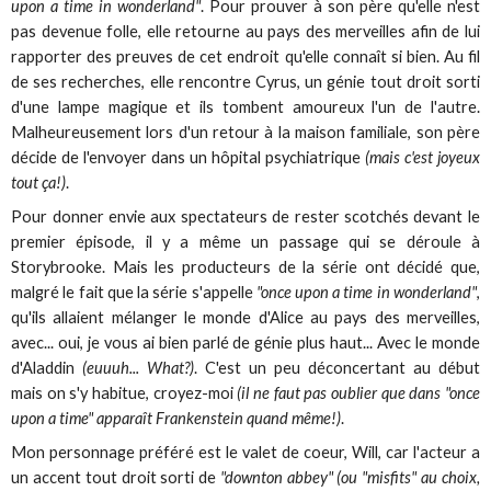
upon a time in wonderland"
. Pour prouver à son père qu'elle n'est
pas devenue folle, elle retourne au pays des merveilles afin de lui
rapporter des preuves de cet endroit qu'elle connaît si bien. Au fil
de ses recherches, elle rencontre Cyrus, un génie tout droit sorti
d'une lampe magique et ils tombent amoureux l'un de l'autre.
Malheureusement lors d'un retour à la maison familiale, son père
décide de l'envoyer dans un hôpital psychiatrique
(mais c'est joyeux
tout ça!)
.
Pour donner envie aux spectateurs de rester scotchés devant le
premier épisode, il y a même un passage qui se déroule à
Storybrooke. Mais les producteurs de la série ont décidé que,
malgré le fait que la série s'appelle
"once upon a time in wonderland"
,
qu'ils allaient mélanger le monde d'Alice au pays des merveilles,
avec... oui, je vous ai bien parlé de génie plus haut... Avec le monde
d'Aladdin
(euuuh... What?)
. C'est un peu déconcertant au début
mais on s'y habitue, croyez-moi
(il ne faut pas oublier que dans "once
upon a time" apparaît Frankenstein quand même!)
.
Mon personnage préféré est le valet de coeur, Will, car l'acteur a
un accent tout droit sorti de
"downton abbey" (ou "misfits" au choix,