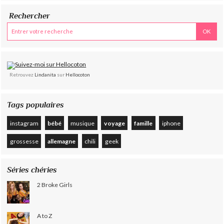
Rechercher
Retrouvez
Lindanita
sur
Hellocoton
Tags populaires
instagram
bébé
musique
voyage
famille
iphone
grossesse
allemagne
chili
geek
Séries chéries
2 Broke Girls
A to Z