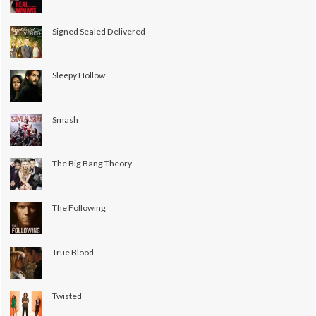
Signed Sealed Delivered
Sleepy Hollow
Smash
The Big Bang Theory
The Following
True Blood
Twisted