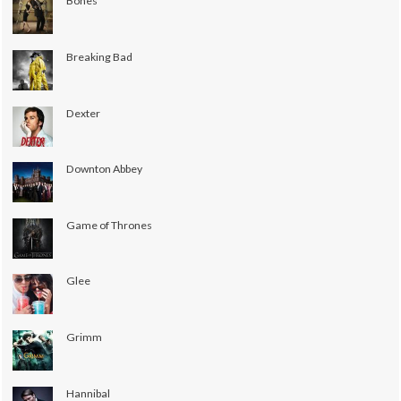
Bones
Breaking Bad
Dexter
Downton Abbey
Game of Thrones
Glee
Grimm
Hannibal