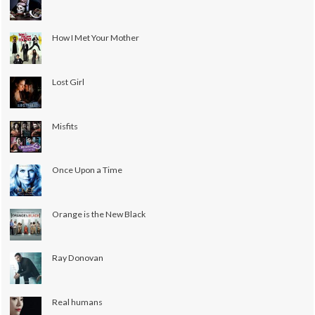
How I Met Your Mother
Lost Girl
Misfits
Once Upon a Time
Orange is the New Black
Ray Donovan
Real humans