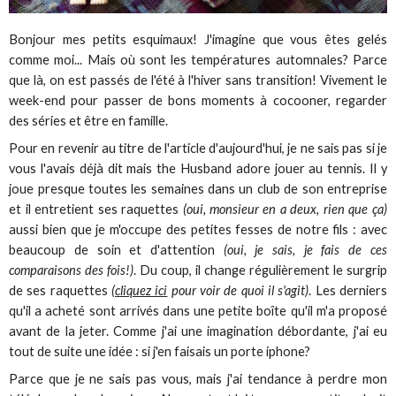
Bonjour mes petits esquimaux! J'imagine que vous êtes gelés
comme moi... Mais où sont les températures automnales? Parce
que là, on est passés de l'été à l'hiver sans transition! Vivement le
week-end pour passer de bons moments à cocooner, regarder
des séries et être en famille.
Pour en revenir au titre de l'article d'aujourd'hui, je ne sais pas si je
vous l'avais déjà dit mais the Husband adore jouer au tennis. Il y
joue presque toutes les semaines dans un club de son entreprise
et il entretient ses raquettes
(oui, monsieur en a deux, rien que ça)
aussi bien que je m'occupe des petites fesses de notre fils : avec
beaucoup de soin et d'attention
(oui, je sais, je fais de ces
comparaisons des fois!)
. Du coup, il change régulièrement le surgrip
de ses raquettes
(
cliquez ici
pour voir de quoi il s'agit)
. Les derniers
qu'il a acheté sont arrivés dans une petite boîte qu'il m'a proposé
avant de la jeter. Comme j'ai une imagination débordante, j'ai eu
tout de suite une idée : si j'en faisais un porte iphone?
Parce que je ne sais pas vous, mais j'ai tendance à perdre mon