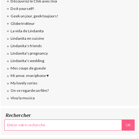
Découvrez le Chili avec moi
Do it yourself!
Geek un jour, geek toujours!
Globe trotteur
La vida de Lindanita
Lindanita en cuisine
Lindanita's friends
Lindanita's pregnancy
Lindanita's wedding
Mes coups de gueule
Mi amor, mon Iphone ♥
My lovely series
On se regarde un film?
Viva la musica
Rechercher