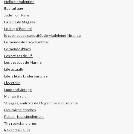
Hello it's Valentine
Il parait que
Jade from Paris
La bulle de Magally
Le blog d'Eamimi
le cabinet des curiosités de Madeleine Miranda
Le monde de Tokyobanhbao
Le monde d'Ines
Les bêtises de Fifi
Les dessous de Marine
Life actually
Life is like a kinder surprise
Livy étoile
Luxe and vintage
Mango & salt
Voyages, endroits de l'Argentine et du monde
Pleurniche et bobos
Poleen, tout simplement
The rockstar diaries
Rêver d'ailleurs