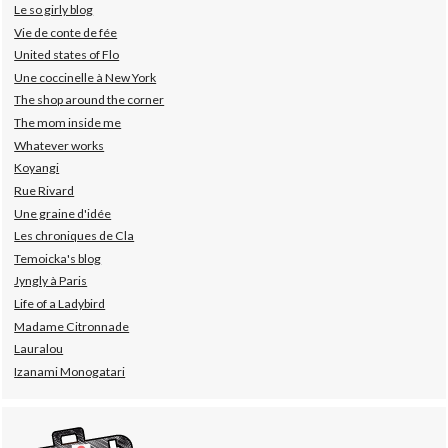
Le so girly blog
Vie de conte de fée
United states of Flo
Une coccinelle à New York
The shop around the corner
The mom inside me
Whatever works
Koyangi
Rue Rivard
Une graine d'idée
Les chroniques de Cla
Temoicka's blog
Jyngly à Paris
Life of a Ladybird
Madame Citronnade
Lauralou
Izanami Monogatari