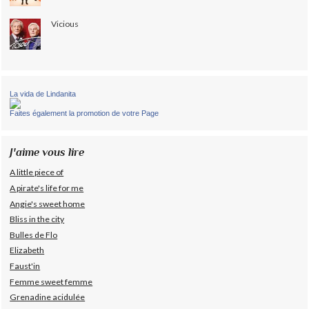
Vicious
La vida de Lindanita
Faites également la promotion de votre Page
J'aime vous lire
A little piece of
A pirate's life for me
Angie's sweet home
Bliss in the city
Bulles de Flo
Elizabeth
Faust'in
Femme sweet femme
Grenadine acidulée