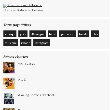
Retrouvez
Lindanita
sur
Hellocoton
Tags populaires
voyage
geek
allemagne
bébé
grossesse
famille
chili
musique
iphone
instagram
Séries chéries
2 Broke Girls
A to Z
A Young Doctor's Notebook