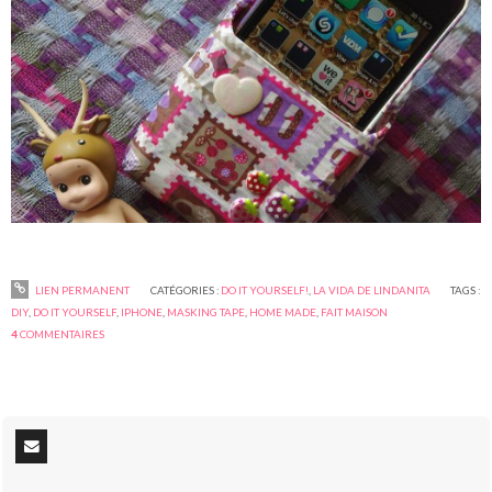
LIEN PERMANENT
CATÉGORIES :
DO IT YOURSELF!
,
LA VIDA DE LINDANITA
TAGS :
DIY
,
DO IT YOURSELF
,
IPHONE
,
MASKING TAPE
,
HOME MADE
,
FAIT MAISON
4
COMMENTAIRES