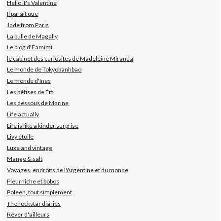
Hello it's Valentine
Il parait que
Jade from Paris
La bulle de Magally
Le blog d'Eamimi
le cabinet des curiosités de Madeleine Miranda
Le monde de Tokyobanhbao
Le monde d'Ines
Les bêtises de Fifi
Les dessous de Marine
Life actually
Life is like a kinder surprise
Livy étoile
Luxe and vintage
Mango & salt
Voyages, endroits de l'Argentine et du monde
Pleurniche et bobos
Poleen, tout simplement
The rockstar diaries
Rêver d'ailleurs