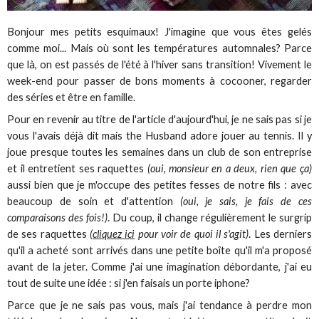
Bonjour mes petits esquimaux! J'imagine que vous êtes gelés
comme moi... Mais où sont les températures automnales? Parce
que là, on est passés de l'été à l'hiver sans transition! Vivement le
week-end pour passer de bons moments à cocooner, regarder
des séries et être en famille.
Pour en revenir au titre de l'article d'aujourd'hui, je ne sais pas si je
vous l'avais déjà dit mais the Husband adore jouer au tennis. Il y
joue presque toutes les semaines dans un club de son entreprise
et il entretient ses raquettes
(oui, monsieur en a deux, rien que ça)
aussi bien que je m'occupe des petites fesses de notre fils : avec
beaucoup de soin et d'attention
(oui, je sais, je fais de ces
comparaisons des fois!)
. Du coup, il change régulièrement le surgrip
de ses raquettes
(
cliquez ici
pour voir de quoi il s'agit)
. Les derniers
qu'il a acheté sont arrivés dans une petite boîte qu'il m'a proposé
avant de la jeter. Comme j'ai une imagination débordante, j'ai eu
tout de suite une idée : si j'en faisais un porte iphone?
Parce que je ne sais pas vous, mais j'ai tendance à perdre mon