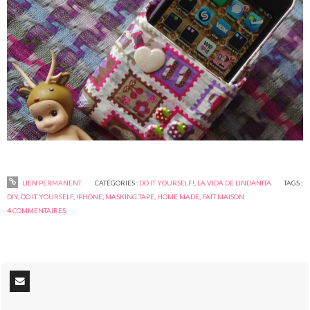
LIEN PERMANENT
CATÉGORIES :
DO IT YOURSELF!
,
LA VIDA DE LINDANITA
TAGS :
DIY
,
DO IT YOURSELF
,
IPHONE
,
MASKING TAPE
,
HOME MADE
,
FAIT MAISON
4
COMMENTAIRES