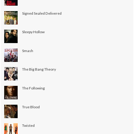
Signed Sealed Delivered
Sleepy Hollow
Smash
The Big Bang Theory
The Following
True Blood
Twisted