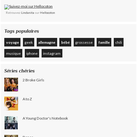
Retrouvez
Lindanita
sur
Hellocoton
Tags populaires
voyage
geek
allemagne
bébé
grossesse
famille
chili
musique
iphone
instagram
Séries chéries
2 Broke Girls
A to Z
A Young Doctor's Notebook