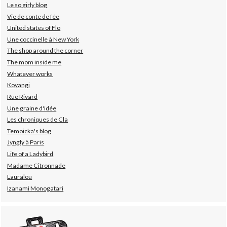
Le so girly blog
Vie de conte de fée
United states of Flo
Une coccinelle à New York
The shop around the corner
The mom inside me
Whatever works
Koyangi
Rue Rivard
Une graine d'idée
Les chroniques de Cla
Temoicka's blog
Jyngly à Paris
Life of a Ladybird
Madame Citronnade
Lauralou
Izanami Monogatari