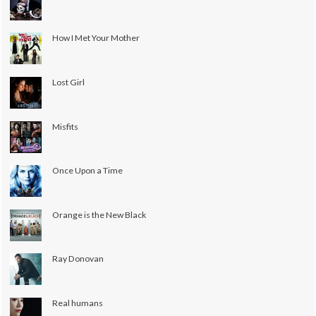
How I Met Your Mother
Lost Girl
Misfits
Once Upon a Time
Orange is the New Black
Ray Donovan
Real humans