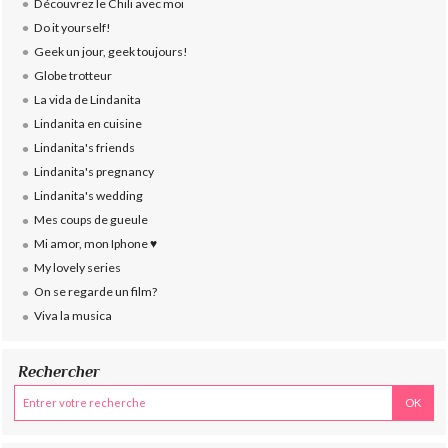
Découvrez le Chili avec moi
Do it yourself!
Geek un jour, geek toujours!
Globe trotteur
La vida de Lindanita
Lindanita en cuisine
Lindanita's friends
Lindanita's pregnancy
Lindanita's wedding
Mes coups de gueule
Mi amor, mon Iphone ♥
My lovely series
On se regarde un film?
Viva la musica
Rechercher