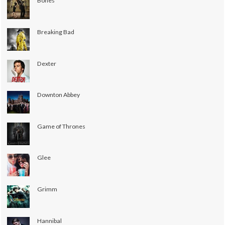
Bones
Breaking Bad
Dexter
Downton Abbey
Game of Thrones
Glee
Grimm
Hannibal