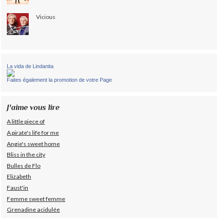
Vicious
La vida de Lindanita
Faites également la promotion de votre Page
J'aime vous lire
A little piece of
A pirate's life for me
Angie's sweet home
Bliss in the city
Bulles de Flo
Elizabeth
Faust'in
Femme sweet femme
Grenadine acidulée