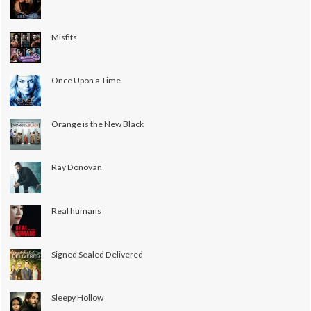
Misfits
Once Upon a Time
Orange is the New Black
Ray Donovan
Real humans
Signed Sealed Delivered
Sleepy Hollow