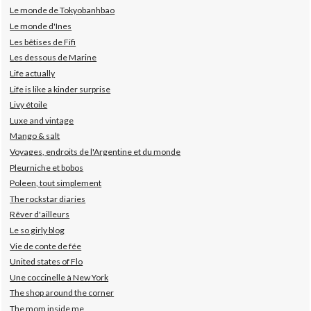
Le monde de Tokyobanhbao
Le monde d'Ines
Les bêtises de Fifi
Les dessous de Marine
Life actually
Life is like a kinder surprise
Livy étoile
Luxe and vintage
Mango & salt
Voyages, endroits de l'Argentine et du monde
Pleurniche et bobos
Poleen, tout simplement
The rockstar diaries
Rêver d'ailleurs
Le so girly blog
Vie de conte de fée
United states of Flo
Une coccinelle à New York
The shop around the corner
The mom inside me