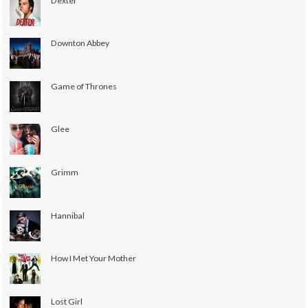
Dexter
Downton Abbey
Game of Thrones
Glee
Grimm
Hannibal
How I Met Your Mother
Lost Girl