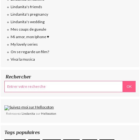
Lindanita's friends
Lindanita's pregnancy
Lindanita's wedding
Mes coups de gueule
Mi amor, mon Iphone ♥
My lovely series
On se regarde un film?
Viva la musica
Rechercher
Retrouvez
Lindanita
sur
Hellocoton
Tags populaires