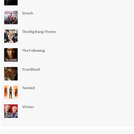
Smash
The Big Bang Theory
The Following
True Blood
Twisted
Vicious