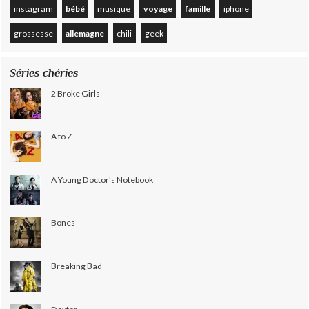
instagram
bébé
musique
voyage
famille
iphone
grossesse
allemagne
chili
geek
Séries chéries
2 Broke Girls
A to Z
A Young Doctor's Notebook
Bones
Breaking Bad