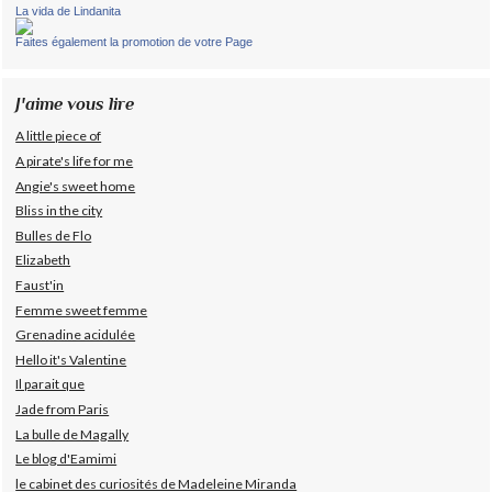
La vida de Lindanita
Faites également la promotion de votre Page
J'aime vous lire
A little piece of
A pirate's life for me
Angie's sweet home
Bliss in the city
Bulles de Flo
Elizabeth
Faust'in
Femme sweet femme
Grenadine acidulée
Hello it's Valentine
Il parait que
Jade from Paris
La bulle de Magally
Le blog d'Eamimi
le cabinet des curiosités de Madeleine Miranda