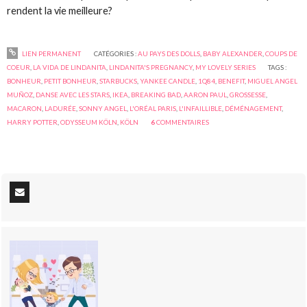
rendent la vie meilleure?
LIEN PERMANENT
CATÉGORIES :
AU PAYS DES DOLLS
,
BABY ALEXANDER
,
COUPS DE
COEUR
,
LA VIDA DE LINDANITA
,
LINDANITA'S PREGNANCY
,
MY LOVELY SERIES
TAGS :
BONHEUR
,
PETIT BONHEUR
,
STARBUCKS
,
YANKEE CANDLE
,
1Q84
,
BENEFIT
,
MIGUEL ANGEL
MUÑOZ
,
DANSE AVEC LES STARS
,
IKEA
,
BREAKING BAD
,
AARON PAUL
,
GROSSESSE
,
MACARON
,
LADURÉE
,
SONNY ANGEL
,
L'ORÉAL PARIS
,
L'INFAILLIBLE
,
DÉMÉNAGEMENT
,
HARRY POTTER
,
ODYSSEUM KÖLN
,
KÖLN
6
COMMENTAIRES