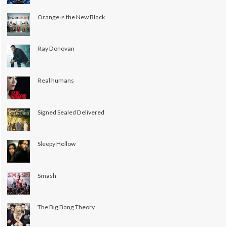
Orange is the New Black
Ray Donovan
Real humans
Signed Sealed Delivered
Sleepy Hollow
Smash
The Big Bang Theory