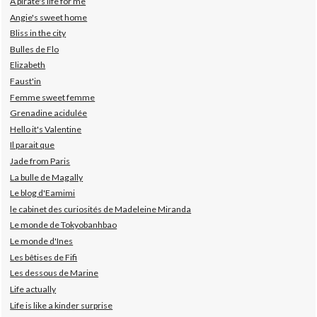
A pirate's life for me
Angie's sweet home
Bliss in the city
Bulles de Flo
Elizabeth
Faust'in
Femme sweet femme
Grenadine acidulée
Hello it's Valentine
Il parait que
Jade from Paris
La bulle de Magally
Le blog d'Eamimi
le cabinet des curiosités de Madeleine Miranda
Le monde de Tokyobanhbao
Le monde d'Ines
Les bêtises de Fifi
Les dessous de Marine
Life actually
Life is like a kinder surprise