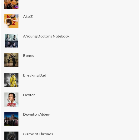
A to Z
A Young Doctor's Notebook
Bones
Breaking Bad
Dexter
Downton Abbey
Game of Thrones