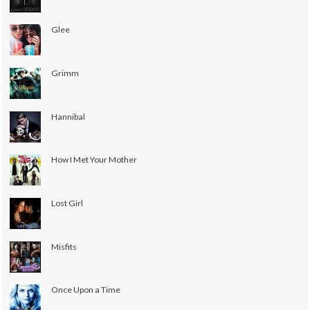
Glee
Grimm
Hannibal
How I Met Your Mother
Lost Girl
Misfits
Once Upon a Time