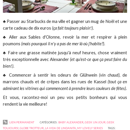
♣ Passer au Starbucks de ma ville et gagner un mug de Noël et une
carte cadeau de dix euros
(ça fait toujours plaisir!)
.
♣ Aller aux Sables d'Olonne, revoir la mer et respirer à plein
poumons
(mais pourquoi il n'y a pas de mer là où j'habite?)
.
♣ Faire une grasse matinée jusqu'à neuf heures, chose vraiment
très exceptionnelle avec Alexander
(et qu'est-ce que ça peut faire du
bien!)
.
♣ Commencer à sentir les odeurs de Glühwein
(vin chaud)
, de
marrons chauds et de crêpes dans les rues de Kassel
(tout ça en
admirant les vitrines qui commencent à prendre leurs couleurs de fêtes)
.
Et vous, racontez-moi un peu vos petits bonheurs qui vous
rendent la vie meilleure!
LIEN PERMANENT
CATÉGORIES :
BABY ALEXANDER
,
GEEK UN JOUR, GEEK
TOUJOURS!
,
GLOBE TROTTEUR
,
LA VIDA DE LINDANITA
,
MY LOVELY SERIES
TAGS :