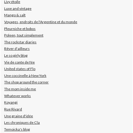
Livy étoile
Luxe and vintage
Mango & salt
Voyages, endroits de l'Argentine et du monde
Pleurniche et bobos
Poleen, tout simplement
The rockstar diaries
Rêver d'ailleurs
Le so girly blog
Vie de conte de fée
United states of Flo
Une coccinelle à New York
The shop around the corner
The mom inside me
Whatever works
Koyangi
Rue Rivard
Une graine d'idée
Les chroniques de Cla
Temoicka's blog