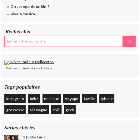
On se regarde un film?
Viva la musica
Rechercher
Retrouvez
Lindanita
sur
Hellocoton
Tags populaires
instagram
bébé
musique
voyage
famille
iphone
grossesse
allemagne
chili
geek
Séries chéries
2 Broke Girls