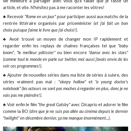
vie meilleure à partager avec vous qu'il fallait que je fasse un
article, et vite. N'hésitez pas à me raconter les vôtres!
♣ Recevoir
"Rome en un jour"
pour participer aussi aux matchs de la
rentrée littéraire organisés par priceminister
(et j'ai fait un bon
choix puisque j'aime le livre que j'ai choisi!)
.
♣ Avoir trouvé un moyen de changer mon IP rapidement et
regarder enfin les replays de chaînes françaises tel que
"baby
boom"
,
"le meilleur pâtissier"
ou bien encore
"danse avec les stars"
(comme tout le monde en parle sur twitter, moi aussi j'avais envie de les
voir ces programmes!)
.
♣ Ajouter de nouvelles séries dans ma liste de séries à suivre, des
séries vraiment pas mal :
"sleepy hollow"
et
"a young doctor's
notebook" (les acteurs ne sont pas moches à regarder en plus, donc je ne
vais pas me plaindre!)
.
♣ Voir enfin le film
"the great Gatsby"
avec Dicaprio et adorer le film
comme la BO
(dire que je ne suis pas allée au cinéma depuis le dernier
"twilight" en décembre dernier, ça me manque énormément...)
.