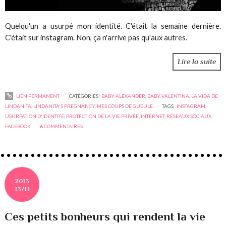
Quelqu'un a usurpé mon identité. C'était la semaine dernière.
C'était sur instagram. Non, ça n'arrive pas qu'aux autres.
Lire la suite
LIEN PERMANENT
CATÉGORIES :
BABY ALEXANDER
,
BABY VALENTINA
,
LA VIDA DE
LINDANITA
,
LINDANITA'S PREGNANCY
,
MES COUPS DE GUEULE
TAGS :
INSTAGRAM
,
USURPATION D'IDENTITÉ
,
PROTECTION DE LA VIE PRIVÉE
,
INTERNET
,
RÉSEAUX SOCIAUX
,
FACEBOOK
6
COMMENTAIRES
2013
13/11
Ces petits bonheurs qui rendent la vie