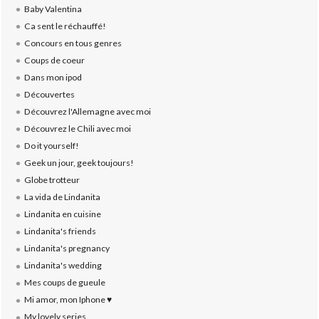
Baby Valentina
Ca sent le réchauffé!
Concours en tous genres
Coups de coeur
Dans mon ipod
Découvertes
Découvrez l'Allemagne avec moi
Découvrez le Chili avec moi
Do it yourself!
Geek un jour, geek toujours!
Globe trotteur
La vida de Lindanita
Lindanita en cuisine
Lindanita's friends
Lindanita's pregnancy
Lindanita's wedding
Mes coups de gueule
Mi amor, mon Iphone ♥
My lovely series