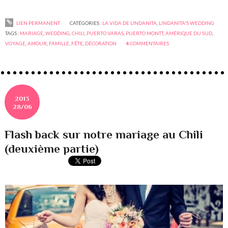
LIEN PERMANENT
CATÉGORIES :
LA VIDA DE LINDANITA
,
LINDANITA'S WEDDING
TAGS :
MARIAGE
,
WEDDING
,
CHILI
,
PUERTO VARAS
,
PUERTO MONTT
,
AMÉRIQUE DU SUD
,
VOYAGE
,
AMOUR
,
FAMILLE
,
FÊTE
,
DÉCORATION
4
COMMENTAIRES
2013
28/06
Flash back sur notre mariage au Chili
(deuxième partie)