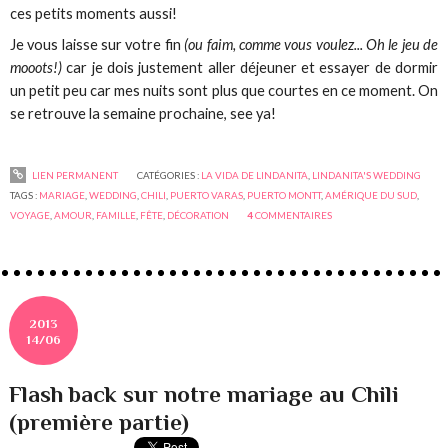
ces petits moments aussi!
Je vous laisse sur votre fin
(ou faim, comme vous voulez... Oh le jeu de
mooots!)
car je dois justement aller déjeuner et essayer de dormir
un petit peu car mes nuits sont plus que courtes en ce moment. On
se retrouve la semaine prochaine, see ya!
LIEN PERMANENT
CATÉGORIES :
LA VIDA DE LINDANITA
,
LINDANITA'S WEDDING
TAGS :
MARIAGE
,
WEDDING
,
CHILI
,
PUERTO VARAS
,
PUERTO MONTT
,
AMÉRIQUE DU SUD
,
VOYAGE
,
AMOUR
,
FAMILLE
,
FÊTE
,
DÉCORATION
4
COMMENTAIRES
2013
14/06
Flash back sur notre mariage au Chili
(première partie)