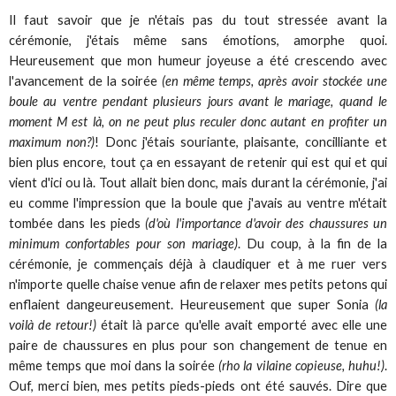
Il faut savoir que je n'étais pas du tout stressée avant la
cérémonie, j'étais même sans émotions, amorphe quoi.
Heureusement que mon humeur joyeuse a été crescendo avec
l'avancement de la soirée
(en même temps, après avoir stockée une
boule au ventre pendant plusieurs jours avant le mariage, quand le
moment M est là, on ne peut plus reculer donc autant en profiter un
maximum non?)
! Donc j'étais souriante, plaisante, concilliante et
bien plus encore, tout ça en essayant de retenir qui est qui et qui
vient d'ici ou là. Tout allait bien donc, mais durant la cérémonie, j'ai
eu comme l'impression que la boule que j'avais au ventre m'était
tombée dans les pieds
(d'où l'importance d'avoir des chaussures un
minimum confortables pour son mariage)
. Du coup, à la fin de la
cérémonie, je commençais déjà à claudiquer et à me ruer vers
n'importe quelle chaise venue afin de relaxer mes petits petons qui
enflaient dangeureusement. Heureusement que super Sonia
(la
voilà de retour!)
était là parce qu'elle avait emporté avec elle une
paire de chaussures en plus pour son changement de tenue en
même temps que moi dans la soirée
(rho la vilaine copieuse, huhu!)
.
Ouf, merci bien, mes petits pieds-pieds ont été sauvés. Dire que