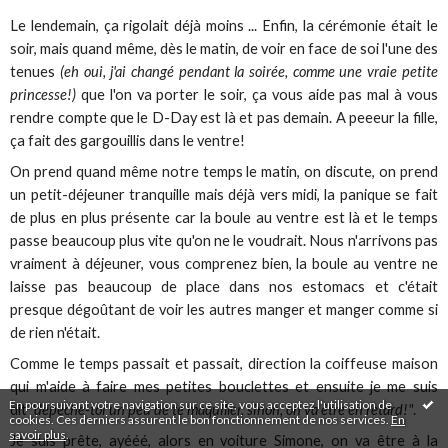
Le lendemain, ça rigolait déjà moins ... Enfin, la cérémonie était le
soir, mais quand même, dès le matin, de voir en face de soi l'une des
tenues
(eh oui, j'ai changé pendant la soirée, comme une vraie petite
princesse!)
que l'on va porter le soir, ça vous aide pas mal à vous
rendre compte que le D-Day est là et pas demain. A peeeur la fille,
ça fait des gargouillis dans le ventre!
On prend quand même notre temps le matin, on discute, on prend
un petit-déjeuner tranquille mais déjà vers midi, la panique se fait
de plus en plus présente car la boule au ventre est là et le temps
passe beaucoup plus vite qu'on ne le voudrait. Nous n'arrivons pas
vraiment à déjeuner, vous comprenez bien, la boule au ventre ne
laisse pas beaucoup de place dans nos estomacs et c'était
presque dégoûtant de voir les autres manger et manger comme si
de rien n'était.
Comme le temps passait et passait, direction la coiffeuse maison
qui m'aide à faire mes petites bouclettes et ensuite je me suis
En poursuivant votre navigation sur ce site, vous acceptez l'utilisation de
dit
"dépêche-toi un peu de te maquiller, sinon, on va être en retard!"
.
cookies. Ces derniers assurent le bon fonctionnement de nos services.
En
savoir plus
.
Je suis prête, ayééé, alors en voiture Simone, on va être à la