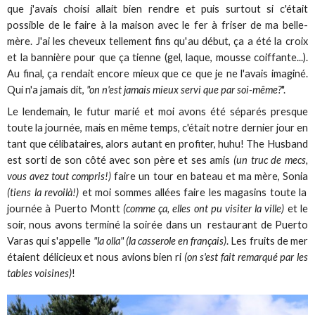
que j'avais choisi allait bien rendre et puis surtout si c'était
possible de le faire à la maison avec le fer à friser de ma belle-
mère. J'ai les cheveux tellement fins qu'au début, ça a été la croix
et la bannière pour que ça tienne (gel, laque, mousse coiffante...).
Au final, ça rendait encore mieux que ce que je ne l'avais imaginé.
Qui n'a jamais dit,
"on n'est jamais mieux servi que par soi-même?
".
Le lendemain, le futur marié et moi avons été séparés presque
toute la journée, mais en même temps, c'était notre dernier jour en
tant que célibataires, alors autant en profiter, huhu! The Husband
est sorti de son côté avec son père et ses amis
(un truc de mecs,
vous avez tout compris!)
faire un tour en bateau et ma mère, Sonia
(tiens la revoilà!)
et moi sommes allées faire les magasins toute la
journée à Puerto Montt
(comme ça, elles ont pu visiter la ville)
et le
soir, nous avons terminé la soirée dans un restaurant de Puerto
Varas qui s'appelle
"la olla" (la casserole en français)
. Les fruits de mer
étaient délicieux et nous avions bien ri
(on s'est fait remarqué par les
tables voisines)
!