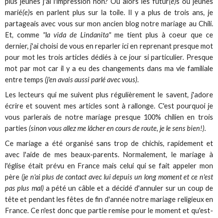
plus jeunes j'ai l'impression non? Ou alors les futur
(e)
s ou jeunes
marié
(e)
s en parlent plus sur la toile. Il y a plus de trois ans, je
partageais avec vous sur mon ancien blog notre mariage au Chili.
Et, comme
"la vida de Lindanita"
me tient plus à coeur que ce
dernier, j'ai choisi de vous en reparler ici en reprenant presque mot
pour mot les trois articles dédiés à ce jour si particulier. Presque
mot par mot car il y a eu des changements dans ma vie familiale
entre temps
(j'en avais aussi parlé avec vous)
.
Les lecteurs qui me suivent plus régulièrement le savent, j'adore
écrire et souvent mes articles sont à rallonge. C'est pourquoi je
vous parlerais de notre mariage presque 100% chilien en trois
parties
(sinon vous allez me lâcher en cours de route, je le sens bien!)
.
Ce mariage a été organisé sans trop de chichis, rapidement et
avec l'aide de mes beaux-parents. Normalement, le mariage à
l'église était prévu en France mais celui qui se fait appeler mon
père
(je n'ai plus de contact avec lui depuis un long moment et ce n'est
pas plus mal)
a pété un câble et a décidé d'annuler sur un coup de
tête et pendant les fêtes de fin d'année notre mariage religieux en
France. Ce n'est donc que partie remise pour le moment et qu'est-