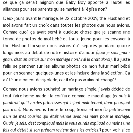
ce que ça serait mignon que Baby Boy apporte à l'autel les
alliances pour ses parents qui se marient à l'église non?
Deux jours avant le mariage, le 22 octobre 2009, the Husband et
moi avons fait un choix dans toutes les photos que nous avions.
Comme quoi, ça avait servi à quelque chose que je scanne une
tonne de photos de moi bébé et toute jeune pour les envoyer à
the Husband lorsque nous avions été séparés pendant quatre
longs mois au début de notre histoire d'amour
(quoi je suis gnan-
gnan, c'est un article sur mon mariage non? J'ai le droit alors!)
. Il a juste
fallu se pencher sur les albums photos de mon futur mari bébé
pour en scanner quelques-unes et les inclure dans la sélection. Ca
a été un moment de rigolade, car il n'a pas vraiment changé!
Comme nous avions souhaité un mariage simple, j'avais décidé de
tout faire home-made : la coiffure comme le maquillage
(et puis il
paraîtrait qu'il y a des princesses qui le font maintenant, donc pourquoi
pas moi?)
. Nous avons tenté le coup, Sonia et moi
(la petite-amie
d'un de mes cousins qui était venue avec ma mère pour le mariage.
Ouais, je sais, c'est compliqué mais je vous aurais expliqué au moins une
fois qui c'était si son prénom revient dans les articles!)
pour voir si ce