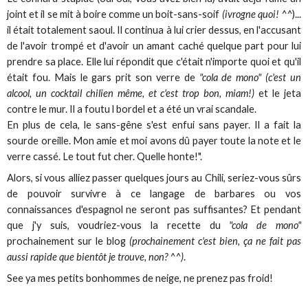
joint et il se mit à boire comme un boit-sans-soif
(ivrogne quoi! ^^
)...
il était totalement saoul. Il continua à lui crier dessus, en l'accusant
de l'avoir trompé et d'avoir un amant caché quelque part pour lui
prendre sa place. Elle lui répondit que c'était n'importe quoi et qu'il
était fou. Mais le gars prit son verre de
"cola de mono" (c'est un
alcool, un cocktail chilien même, et c'est trop bon, miam!)
et le jeta
contre le mur. Il a foutu l bordel et a été un vrai scandale.
En plus de cela, le sans-gêne s'est enfui sans payer. Il a fait la
sourde oreille. Mon amie et moi avons dû payer toute la note et le
verre cassé. Le tout fut cher. Quelle honte!".
Alors, si vous alliez passer quelques jours au Chili, seriez-vous sûrs
de pouvoir survivre à ce langage de barbares ou vos
connaissances d'espagnol ne seront pas suffisantes? Et pendant
que j'y suis, voudriez-vous la recette du
"cola de mono"
prochainement sur le blog
(prochainement c'est bien, ça ne fait pas
aussi rapide que bientôt je trouve, non? ^^)
.
See ya mes petits bonhommes de neige, ne prenez pas froid!