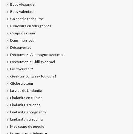
Baby Alexander
Baby Valentina
Ca sent le réchauffé!
Concours en tous genres
Coups de coeur
Dans mon ipod
Découvertes
Découvrez l'Allemagne avec moi
Découvrez le Chili avec moi
Do it yourself!
Geek un jour, geek toujours!
Globe trotteur
La vida de Lindanita
Lindanita en cuisine
Lindanita's friends
Lindanita's pregnancy
Lindanita's wedding
Mes coups de gueule
Mi amor, mon Iphone ♥