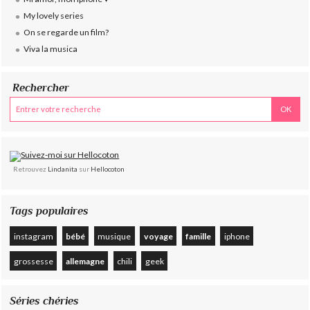
My lovely series
On se regarde un film?
Viva la musica
Rechercher
Retrouvez
Lindanita
sur
Hellocoton
Tags populaires
instagram
bébé
musique
voyage
famille
iphone
grossesse
allemagne
chili
geek
Séries chéries