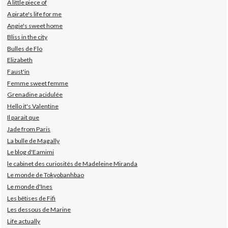
A little piece of
A pirate's life for me
Angie's sweet home
Bliss in the city
Bulles de Flo
Elizabeth
Faust'in
Femme sweet femme
Grenadine acidulée
Hello it's Valentine
Il parait que
Jade from Paris
La bulle de Magally
Le blog d'Eamimi
le cabinet des curiosités de Madeleine Miranda
Le monde de Tokyobanhbao
Le monde d'Ines
Les bêtises de Fifi
Les dessous de Marine
Life actually