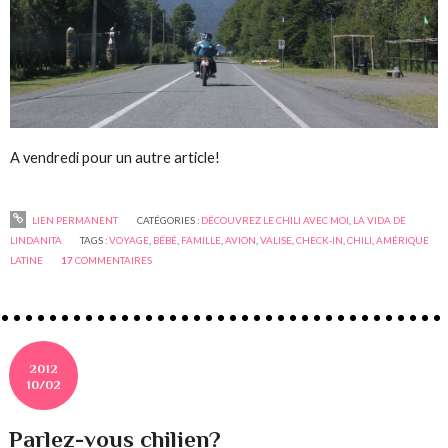
A vendredi pour un autre article!
LIEN PERMANENT
CATÉGORIES :
DÉCOUVREZ LE CHILI AVEC MOI
,
LA VIDA DE
LINDANITA
TAGS :
VOYAGE
,
BÉBÉ
,
FAMILLE
,
AVION
,
VALISE
,
CHECK-IN
,
CHILI
,
AMÉRIQUE
LATINE
17
COMMENTAIRES
2012
10/02
Parlez-vous chilien?