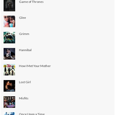
Game of Thrones
Glee
Grimm
Hannibal
How I Met Your Mother
Lost Girl
Misfits
Once Upon a Time