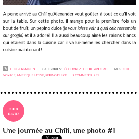
A peine arrivé au Chili qu'Alexander veut goûter à tout ce qu'il voit
sur la table. Sur cette photo, il mange pour la première fois un
bout de fruit, un pepino dulce
(je vous laisse voir à quoi cela ressemble
sur google)
et il a adoré! Il a aussi beaucoup aimé les raisins blancs
qui étaient dans la cuisine car il va lui-même les chercher dans la
cuisine maintenant!
LIEN PERMANENT
CATÉGORIES :
DÉCOUVREZ LE CHILI AVEC MOI
TAGS :
CHILI
,
VOYAGE
,
AMÉRIQUE LATINE
,
PEPINO DULCE
2
COMMENTAIRES
2014
04/03
Une journée au Chili, une photo #1