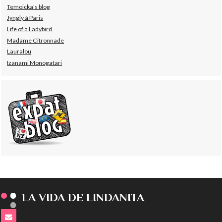
Temoicka's blog
Jyngly à Paris
Life of a Ladybird
Madame Citronnade
Lauralou
Izanami Monogatari
LA VIDA DE LINDANITA