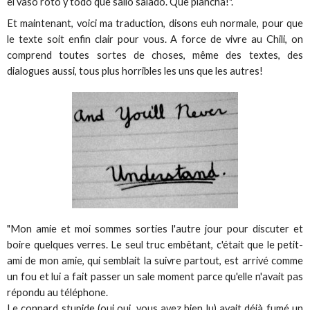
el vaso roto y todo que salio salado. Que plancha!".
Et maintenant, voici ma traduction, disons euh normale, pour que
le texte soit enfin clair pour vous. A force de vivre au Chili, on
comprend toutes sortes de choses, même des textes, des
dialogues aussi, tous plus horribles les uns que les autres!
"Mon amie et moi sommes sorties l'autre jour pour discuter et
boire quelques verres. Le seul truc embêtant, c'était que le petit-
ami de mon amie, qui semblait la suivre partout, est arrivé comme
un fou et lui a fait passer un sale moment parce qu'elle n'avait pas
répondu au téléphone.
Le connard stupide (oui oui, vous avez bien lu) avait déjà fumé un