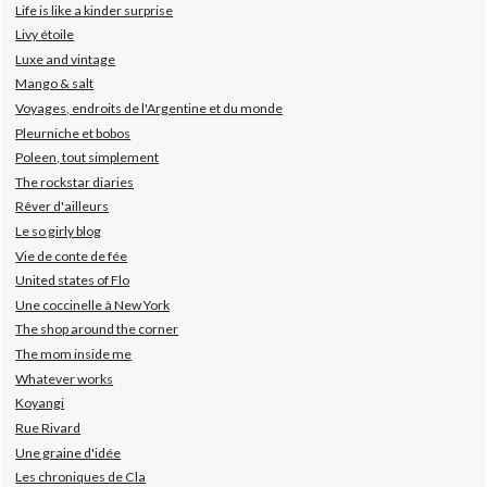
Life is like a kinder surprise
Livy étoile
Luxe and vintage
Mango & salt
Voyages, endroits de l'Argentine et du monde
Pleurniche et bobos
Poleen, tout simplement
The rockstar diaries
Rêver d'ailleurs
Le so girly blog
Vie de conte de fée
United states of Flo
Une coccinelle à New York
The shop around the corner
The mom inside me
Whatever works
Koyangi
Rue Rivard
Une graine d'idée
Les chroniques de Cla