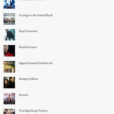
Orange is the New Black
Ray Donovan
Real humans
Signed Sealed Delivered
Sleepy Hollow
Smash
The Big Bang Theory