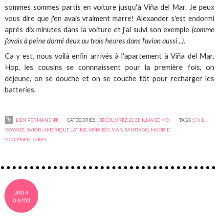
sommes sommes partis en voiture jusqu'à Viña del Mar. Je peux
vous dire que j'en avais vraiment marre! Alexander s'est endormi
après dix minutes dans la voiture et j'ai suivi son exemple
(comme
j'avais à peine dormi deux ou trois heures dans l'avion aussi...)
.
Ca y est, nous voilà enfin arrivés à l'apartement à Viña del Mar.
Hop, les cousins se connnaissent pour la première fois, on
déjeune, on se douche et on se couche tôt pour recharger les
batteries.
LIEN PERMANENT
CATÉGORIES :
DÉCOUVREZ LE CHILI AVEC MOI
TAGS :
CHILI
,
VOYAGE
,
AVION
,
AMÉRIQUE LATINE
,
VIÑA DEL MAR
,
SANTIAGO
,
MADRID
4
COMMENTAIRES
2014
04/02