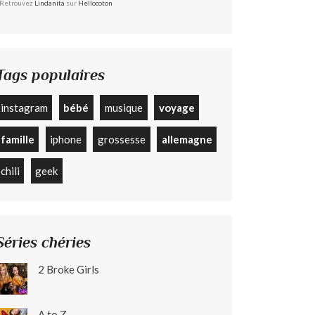
Retrouvez
Lindanita
sur
Hellocoton
Tags populaires
instagram
bébé
musique
voyage
famille
iphone
grossesse
allemagne
chili
geek
Séries chéries
2 Broke Girls
A to Z