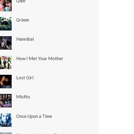
Glee
Grimm
Hannibal
How I Met Your Mother
Lost Girl
Misfits
Once Upon a Time