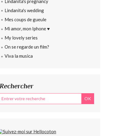
Lindanita's pregnancy
Lindanita's wedding
Mes coups de gueule
Mi amor, mon Iphone ♥
My lovely series
On se regarde un film?
Viva la musica
Rechercher