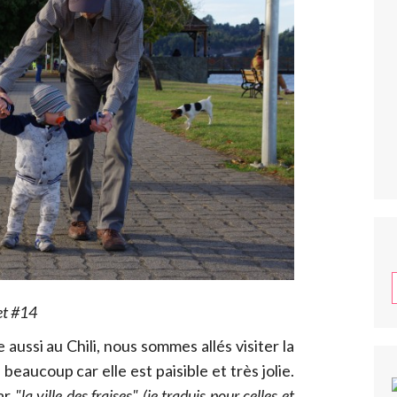
et #14
 aussi au Chili, nous sommes allés visiter la
me beaucoup car elle est paisible et très jolie.
par
"la ville des fraises"
(je traduis pour celles et