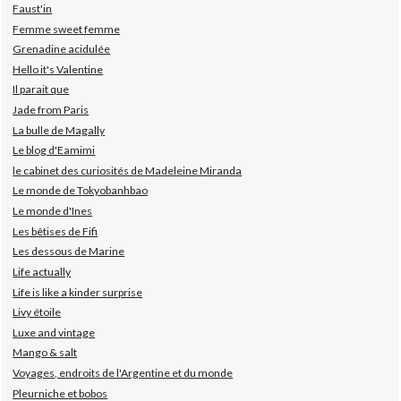
Faust'in
Femme sweet femme
Grenadine acidulée
Hello it's Valentine
Il parait que
Jade from Paris
La bulle de Magally
Le blog d'Eamimi
le cabinet des curiosités de Madeleine Miranda
Le monde de Tokyobanhbao
Le monde d'Ines
Les bêtises de Fifi
Les dessous de Marine
Life actually
Life is like a kinder surprise
Livy étoile
Luxe and vintage
Mango & salt
Voyages, endroits de l'Argentine et du monde
Pleurniche et bobos