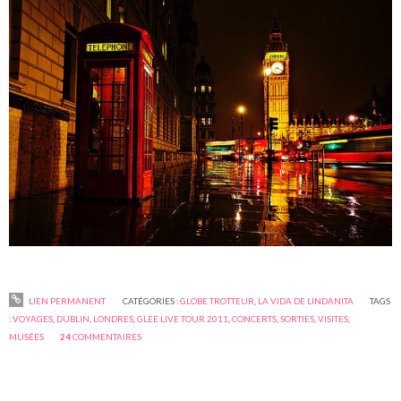
LIEN PERMANENT
CATÉGORIES :
GLOBE TROTTEUR
,
LA VIDA DE LINDANITA
TAGS
:
VOYAGES
,
DUBLIN
,
LONDRES
,
GLEE LIVE TOUR 2011
,
CONCERTS
,
SORTIES
,
VISITES
,
MUSÉES
24
COMMENTAIRES