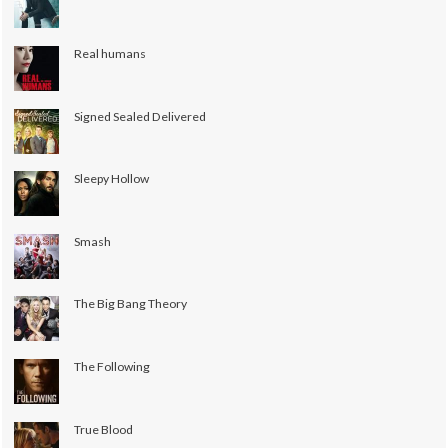
Real humans
Signed Sealed Delivered
Sleepy Hollow
Smash
The Big Bang Theory
The Following
True Blood