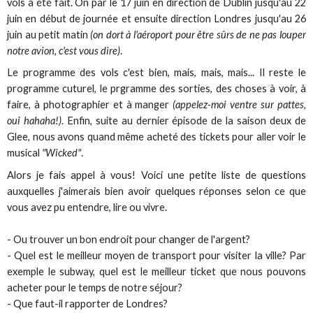
vols a été fait. On par le 17 juin en direction de Dublin jusqu'au 22
juin en début de journée et ensuite direction Londres jusqu'au 26
juin au petit matin
(on dort à l'aéroport pour être sûrs de ne pas louper
notre avion, c'est vous dire)
.
Le programme des vols c'est bien, mais, mais, mais... Il reste le
programme cuturel, le prgramme des sorties, des choses à voir, à
faire, à photographier et à manger
(appelez-moi ventre sur pattes,
oui hahaha!)
. Enfin, suite au dernier épisode de la saison deux de
Glee, nous avons quand même acheté des tickets pour aller voir le
musical
"Wicked"
.
Alors je fais appel à vous! Voici une petite liste de questions
auxquelles j'aimerais bien avoir quelques réponses selon ce que
vous avez pu entendre, lire ou vivre.
- Ou trouver un bon endroit pour changer de l'argent?
- Quel est le meilleur moyen de transport pour visiter la ville? Par
exemple le subway, quel est le meilleur ticket que nous pouvons
acheter pour le temps de notre séjour?
- Que faut-il rapporter de Londres?