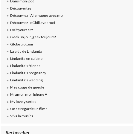
Dans mon ipod
Découvertes
Découvrez l'Allemagne avec moi
Découvrez le Chili avec moi
Do it yourself!
Geek un jour, geek toujours!
Globe trotteur
La vida de Lindanita
Lindanita en cuisine
Lindanita's friends
Lindanita's pregnancy
Lindanita's wedding
Mes coups de gueule
Mi amor, mon Iphone ♥
My lovely series
On se regarde un film?
Viva la musica
Rechercher