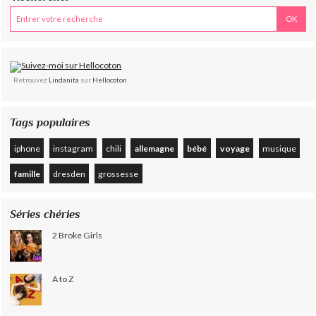
Retrouvez
Lindanita
sur
Hellocoton
Tags populaires
iphone
instagram
chili
allemagne
bébé
voyage
musique
famille
dresden
grossesse
Séries chéries
2 Broke Girls
A to Z