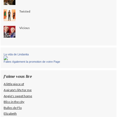
Twisted
Vicious
La vida de Lindanita
Faites également la promotion de votre Page
J'aime vous lire
A little piece of
A pirate's life for me
Angie's sweet home
Bliss in the city
Bulles de Flo
Elizabeth