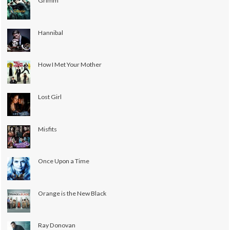
Grimm
Hannibal
How I Met Your Mother
Lost Girl
Misfits
Once Upon a Time
Orange is the New Black
Ray Donovan