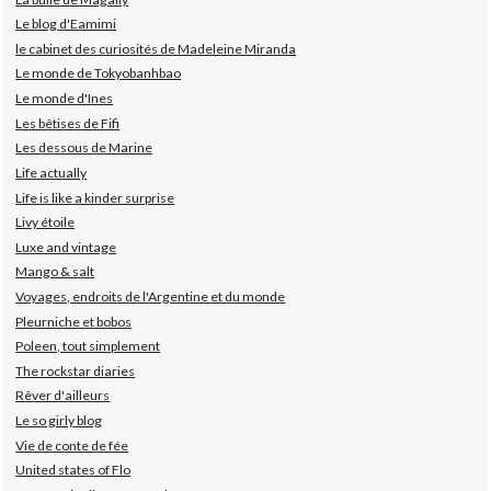
Le blog d'Eamimi
le cabinet des curiosités de Madeleine Miranda
Le monde de Tokyobanhbao
Le monde d'Ines
Les bêtises de Fifi
Les dessous de Marine
Life actually
Life is like a kinder surprise
Livy étoile
Luxe and vintage
Mango & salt
Voyages, endroits de l'Argentine et du monde
Pleurniche et bobos
Poleen, tout simplement
The rockstar diaries
Rêver d'ailleurs
Le so girly blog
Vie de conte de fée
United states of Flo