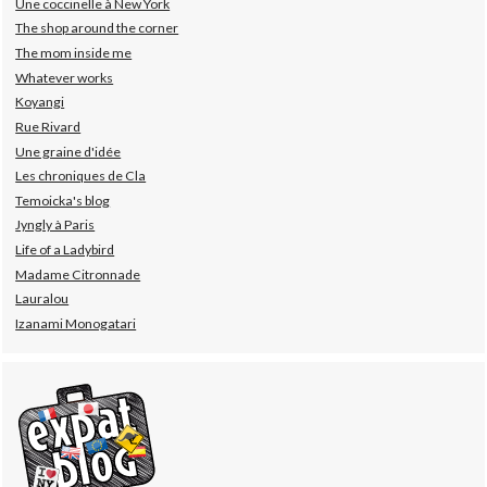
Une coccinelle à New York
The shop around the corner
The mom inside me
Whatever works
Koyangi
Rue Rivard
Une graine d'idée
Les chroniques de Cla
Temoicka's blog
Jyngly à Paris
Life of a Ladybird
Madame Citronnade
Lauralou
Izanami Monogatari