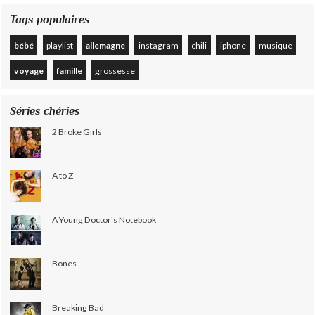
Tags populaires
bébé
playlist
allemagne
instagram
chili
iphone
musique
voyage
famille
grossesse
Séries chéries
2 Broke Girls
A to Z
A Young Doctor's Notebook
Bones
Breaking Bad