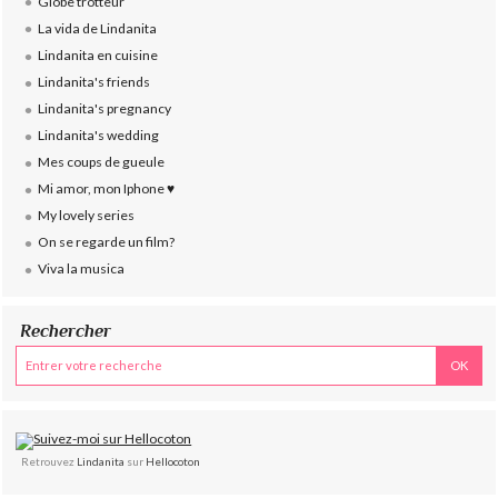
Globe trotteur
La vida de Lindanita
Lindanita en cuisine
Lindanita's friends
Lindanita's pregnancy
Lindanita's wedding
Mes coups de gueule
Mi amor, mon Iphone ♥
My lovely series
On se regarde un film?
Viva la musica
Rechercher
Retrouvez
Lindanita
sur
Hellocoton