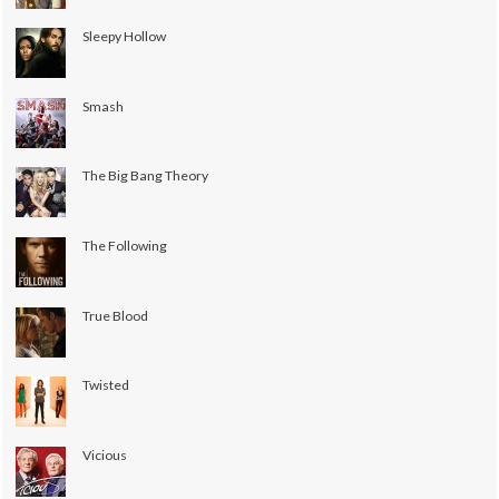
Sleepy Hollow
Smash
The Big Bang Theory
The Following
True Blood
Twisted
Vicious