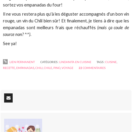
sortez vos empanadas du four!
Il ne vous restera plus qu'à les déguster accompagnés d'un bon vin
rouge, un vin du Chili bien sûr! Et finalement, je tiens à dire que les
empanadas sont meilleurs frais que réchauffés
(mais ça coule de
source non? ^^)
.
See ya!
LIEN PERMANENT
CATÉGORIES :
LINDANITA EN CUISINE
TAGS :
CUISINE
,
RECETTE
,
EMPANADAS
,
CHILI
,
CHILE
,
PINO
,
VOYAGE
22
COMMENTAIRES