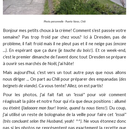
Photo personnelle - Puerto Varas, Chili
Bonjour mes petits choux à la crème! Comment s'est passée votre
semaine? Pas trop froid par chez vous? Ici à Dresden, pas de
problème, il fait froid mais il ne pleut pas et il ne neige pas
(encore
...)
. En espérant que ça dure
(je touche du bois!)
. Et ce week-end,
c'est le premier dimanche de l'avent donc tout Dresden se prépare
à ouvrir ses marchés de Noël, j'ai hâte!
Mais aujourd'hui, c'est vers un tout autre pays que nous allons
nous diriger ... On part au Chili pour préparer des empanadas
(des
beignets de viande)
. Ca vous tente? Allez, on est partis!
Pour les photos, j'ai fait fait un
"essai"
pour voir comment
réagissait la pâte et notre four qui n'a que deux positions : allumé
ou éteint
(j'adooore mon four! Ironie, quand tu nous tiens!)
. Du coup,
j'ai utilisé un reste de bolognaise de la veille pour faire cet
"essai"
(très concluant selon the Husband, yeah! ^^)
. Ne vous étonnez donc
pas si les photos ne représentent pas exactement la recette que