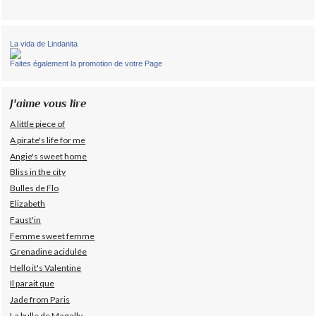
La vida de Lindanita
Faites également la promotion de votre Page
J'aime vous lire
A little piece of
A pirate's life for me
Angie's sweet home
Bliss in the city
Bulles de Flo
Elizabeth
Faust'in
Femme sweet femme
Grenadine acidulée
Hello it's Valentine
Il parait que
Jade from Paris
La bulle de Magally