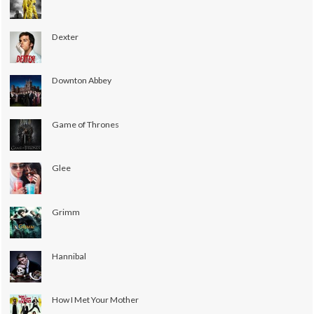
Dexter
Downton Abbey
Game of Thrones
Glee
Grimm
Hannibal
How I Met Your Mother