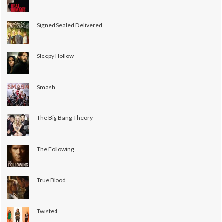
Signed Sealed Delivered
Sleepy Hollow
Smash
The Big Bang Theory
The Following
True Blood
Twisted