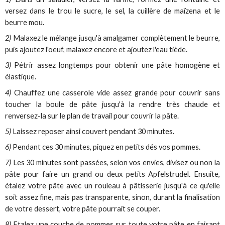
versez dans le trou le sucre, le sel, la cuillère de maïzena et le
beurre mou.
2)
Malaxez le mélange jusqu'à amalgamer complètement le beurre,
puis ajoutez l'oeuf, malaxez encore et ajoutez l'eau tiède.
3)
Pétrir assez longtemps pour obtenir une pâte homogène et
élastique.
4)
Chauffez une casserole vide assez grande pour couvrir sans
toucher la boule de pâte jusqu'à la rendre très chaude et
renversez-la sur le plan de travail pour couvrir la pâte.
5)
Laissez reposer ainsi couvert pendant 30 minutes.
6)
Pendant ces 30 minutes, piquez en petits dés vos pommes.
7)
Les 30 minutes sont passées, selon vos envies, divisez ou non la
pâte pour faire un grand ou deux petits Apfelstrudel. Ensuite,
étalez votre pâte avec un rouleau à pâtisserie jusqu'à ce qu'elle
soit assez fine, mais pas transparente, sinon, durant la finalisation
de votre dessert, votre pâte pourrait se couper.
8)
Etalez une couche de pommes sur toute votre pâte en faisant