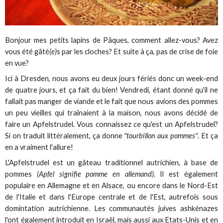
Bonjour mes petits lapins de Pâques, comment allez-vous? Avez
vous été gâté
(e)
s par les cloches? Et suite à ça, pas de crise de foie
en vue?
Ici à Dresden, nous avons eu deux jours fériés donc un week-end
de quatre jours, et ça fait du bien! Vendredi, étant donné qu'il ne
fallait pas manger de viande et le fait que nous avions des pommes
un peu vieilles qui traînaient à la maison, nous avons décidé de
faire un Apfelstrudel. Vous connaissez ce qu'est un Apfelstrudel?
Si on traduit littéralement, ça donne
"tourbillon aux pommes"
. Et ça
en a vraiment l'allure!
L'Apfelstrudel est un gâteau traditionnel autrichien, à base de
pommes
(Apfel signifie pomme en allemand)
. Il est également
populaire en Allemagne et en Alsace, ou encore dans le Nord-Est
de l'Italie et dans l'Europe centrale et de l'Est, autrefois sous
domintation autrichienne. Les communautés juives ashkénazes
l'ont également introduit en Israël, mais aussi aux Etats-Unis et en