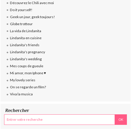
Découvrez le Chili avec moi
Do it yourself!
Geek un jour, geek toujours!
Globe trotteur
La vida de Lindanita
Lindanita en cuisine
Lindanita's friends
Lindanita's pregnancy
Lindanita's wedding
Mes coups de gueule
Mi amor, mon Iphone ♥
My lovely series
On se regarde un film?
Viva la musica
Rechercher