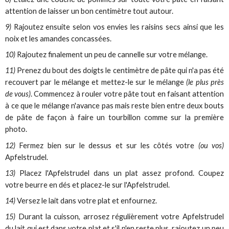
attention de laisser un bon centimètre tout autour.
9)
Rajoutez ensuite selon vos envies les raisins secs ainsi que les
noix et les amandes concassées.
10)
Rajoutez finalement un peu de cannelle sur votre mélange.
11)
Prenez du bout des doigts le centimètre de pâte qui n'a pas été
recouvert par le mélange et mettez-le sur le mélange
(le plus près
de vous)
. Commencez à rouler votre pâte tout en faisant attention
à ce que le mélange n'avance pas mais reste bien entre deux bouts
de pâte de façon à faire un tourbillon comme sur la première
photo.
12)
Fermez bien sur le dessus et sur les côtés votre
(ou vos)
Apfelstrudel.
13)
Placez l'Apfelstrudel dans un plat assez profond. Coupez
votre beurre en dés et placez-le sur l'Apfelstrudel.
14)
Versez le lait dans votre plat et enfournez.
15)
Durant la cuisson, arrosez régulièrement votre Apfelstrudel
du lait qui est dans votre plat et s'il n'en reste plus, rajoutez un peu