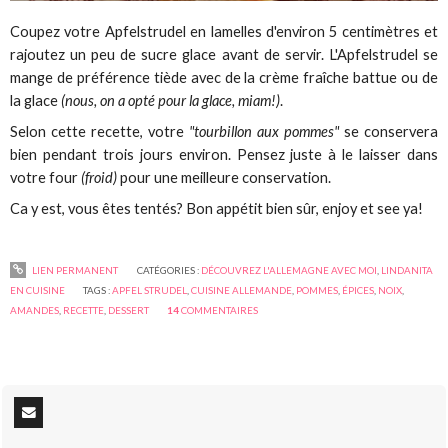
Coupez votre Apfelstrudel en lamelles d'environ 5 centimètres et
rajoutez un peu de sucre glace avant de servir. L'Apfelstrudel se
mange de préférence tiède avec de la crème fraîche battue ou de
la glace
(nous, on a opté pour la glace, miam!)
.
Selon cette recette, votre
"tourbillon aux pommes"
se conservera
bien pendant trois jours environ. Pensez juste à le laisser dans
votre four
(froid)
pour une meilleure conservation.
Ca y est, vous êtes tentés? Bon appétit bien sûr, enjoy et see ya!
LIEN PERMANENT
CATÉGORIES :
DÉCOUVREZ L'ALLEMAGNE AVEC MOI
,
LINDANITA
EN CUISINE
TAGS :
APFEL STRUDEL
,
CUISINE ALLEMANDE
,
POMMES
,
ÉPICES
,
NOIX
,
AMANDES
,
RECETTE
,
DESSERT
14
COMMENTAIRES