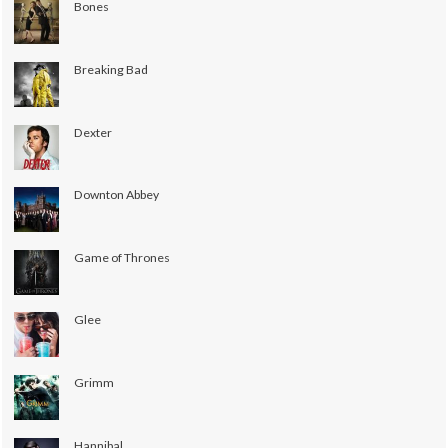
Bones
Breaking Bad
Dexter
Downton Abbey
Game of Thrones
Glee
Grimm
Hannibal