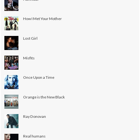
How I Met Your Mother
Lost Girl
Misfits
Once Upon a Time
Orange is the New Black
Ray Donovan
Real humans