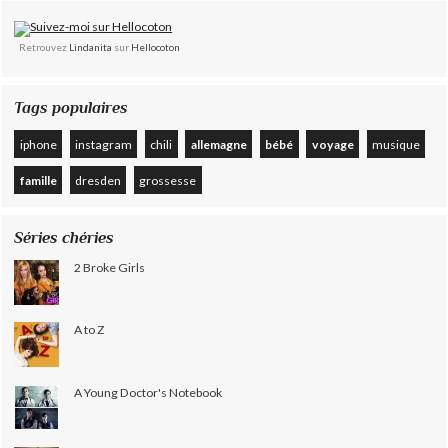
Retrouvez
Lindanita
sur
Hellocoton
Tags populaires
iphone
instagram
chili
allemagne
bébé
voyage
musique
famille
dresden
grossesse
Séries chéries
2 Broke Girls
A to Z
A Young Doctor's Notebook