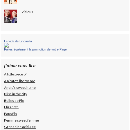
Vicious
La vida de Lindanita
Faites également la promotion de votre Page
J'aime vous lire
A little piece of
A pirate's life for me
Angie's sweet home
Bliss in the city
Bulles de Flo
Elizabeth
Faust'in
Femme sweet femme
Grenadine acidulée