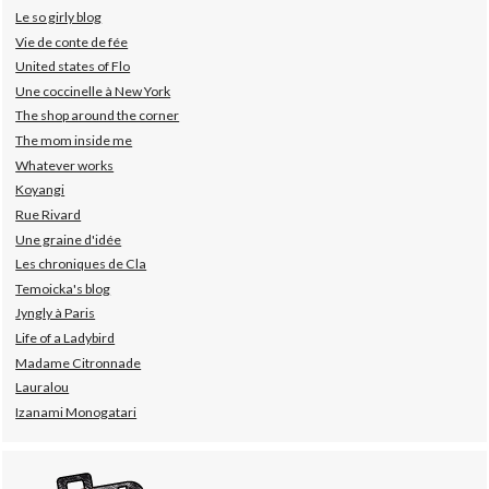
Le so girly blog
Vie de conte de fée
United states of Flo
Une coccinelle à New York
The shop around the corner
The mom inside me
Whatever works
Koyangi
Rue Rivard
Une graine d'idée
Les chroniques de Cla
Temoicka's blog
Jyngly à Paris
Life of a Ladybird
Madame Citronnade
Lauralou
Izanami Monogatari