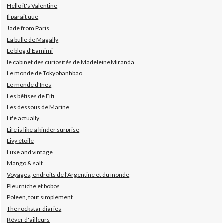
Hello it's Valentine
Il parait que
Jade from Paris
La bulle de Magally
Le blog d'Eamimi
le cabinet des curiosités de Madeleine Miranda
Le monde de Tokyobanhbao
Le monde d'Ines
Les bêtises de Fifi
Les dessous de Marine
Life actually
Life is like a kinder surprise
Livy étoile
Luxe and vintage
Mango & salt
Voyages, endroits de l'Argentine et du monde
Pleurniche et bobos
Poleen, tout simplement
The rockstar diaries
Rêver d'ailleurs