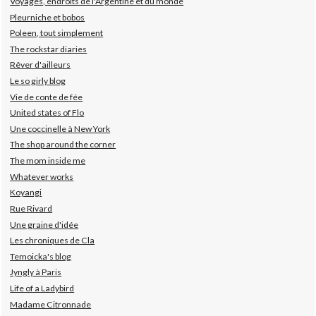
Voyages, endroits de l'Argentine et du monde
Pleurniche et bobos
Poleen, tout simplement
The rockstar diaries
Rêver d'ailleurs
Le so girly blog
Vie de conte de fée
United states of Flo
Une coccinelle à New York
The shop around the corner
The mom inside me
Whatever works
Koyangi
Rue Rivard
Une graine d'idée
Les chroniques de Cla
Temoicka's blog
Jyngly à Paris
Life of a Ladybird
Madame Citronnade