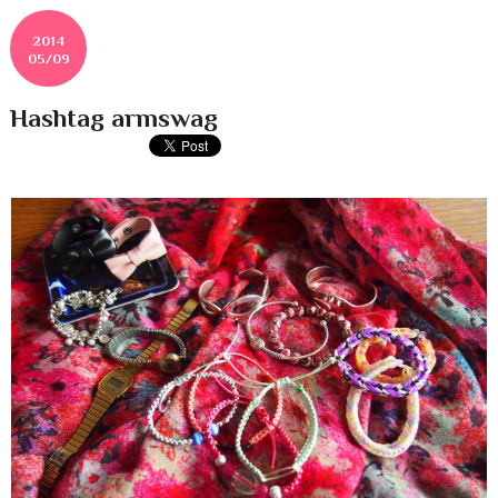
2014
05/09
Hashtag armswag