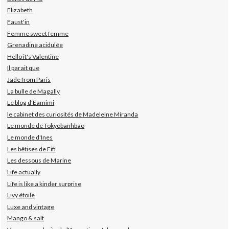
Elizabeth
Faust'in
Femme sweet femme
Grenadine acidulée
Hello it's Valentine
Il parait que
Jade from Paris
La bulle de Magally
Le blog d'Eamimi
le cabinet des curiosités de Madeleine Miranda
Le monde de Tokyobanhbao
Le monde d'Ines
Les bêtises de Fifi
Les dessous de Marine
Life actually
Life is like a kinder surprise
Livy étoile
Luxe and vintage
Mango & salt