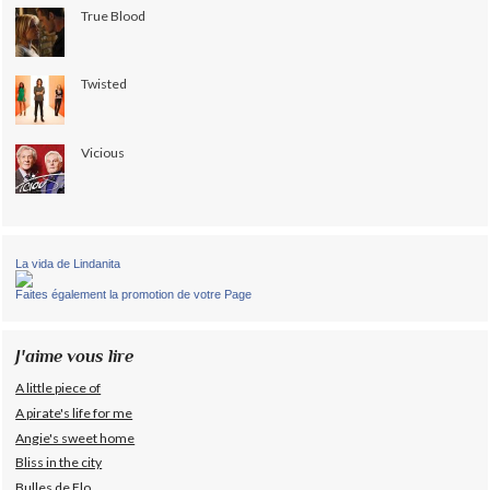
True Blood
Twisted
Vicious
La vida de Lindanita
Faites également la promotion de votre Page
J'aime vous lire
A little piece of
A pirate's life for me
Angie's sweet home
Bliss in the city
Bulles de Flo