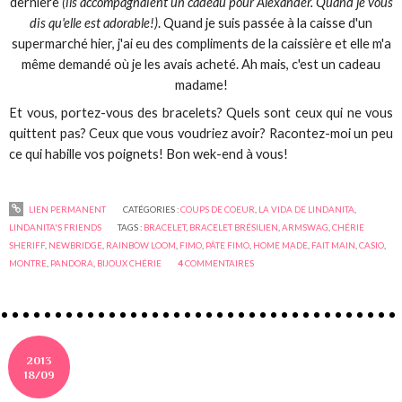
dernière
(ils accompagnaient un cadeau pour Alexander. Quand je vous
dis qu'elle est adorable!)
. Quand je suis passée à la caisse d'un
supermarché hier, j'ai eu des compliments de la caissière et elle m'a
même demandé où je les avais acheté. Ah mais, c'est un cadeau
madame!
Et vous, portez-vous des bracelets? Quels sont ceux qui ne vous
quittent pas? Ceux que vous voudriez avoir? Racontez-moi un peu
ce qui habille vos poignets! Bon wek-end à vous!
LIEN PERMANENT
CATÉGORIES :
COUPS DE COEUR
,
LA VIDA DE LINDANITA
,
LINDANITA'S FRIENDS
TAGS :
BRACELET
,
BRACELET BRÉSILIEN
,
ARMSWAG
,
CHÉRIE
SHERIFF
,
NEWBRIDGE
,
RAINBOW LOOM
,
FIMO
,
PÂTE FIMO
,
HOME MADE
,
FAIT MAIN
,
CASIO
,
MONTRE
,
PANDORA
,
BIJOUX CHÉRIE
4
COMMENTAIRES
2013
18/09