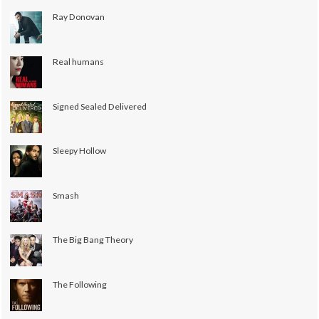
Ray Donovan
Real humans
Signed Sealed Delivered
Sleepy Hollow
Smash
The Big Bang Theory
The Following