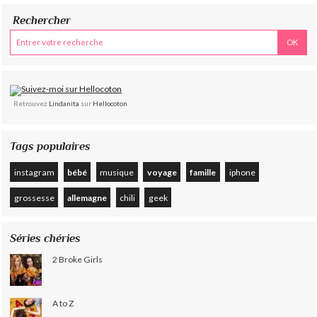
Rechercher
Retrouvez
Lindanita
sur
Hellocoton
Tags populaires
instagram
bébé
musique
voyage
famille
iphone
grossesse
allemagne
chili
geek
Séries chéries
2 Broke Girls
A to Z