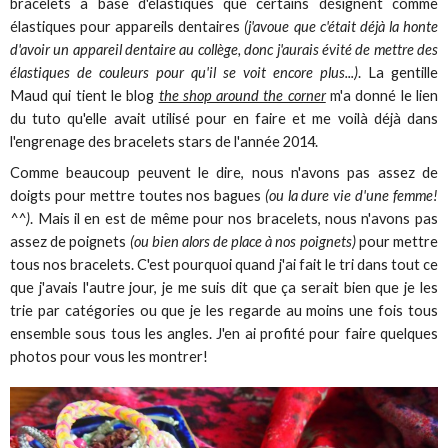
bracelets à base d'élastiques que certains désignent comme
élastiques pour appareils dentaires
(j'avoue que c'était déjà la honte
d'avoir un appareil dentaire au collège, donc j'aurais évité de mettre des
élastiques de couleurs pour qu'il se voit encore plus...)
. La gentille
Maud qui tient le blog
the shop around the corner
m'a donné le lien
du tuto qu'elle avait utilisé pour en faire et me voilà déjà dans
l'engrenage des bracelets stars de l'année 2014.
Comme beaucoup peuvent le dire, nous n'avons pas assez de
doigts pour mettre toutes nos bagues
(ou la dure vie d'une femme!
^^)
. Mais il en est de même pour nos bracelets, nous n'avons pas
assez de poignets
(ou bien alors de place à nos poignets)
pour mettre
tous nos bracelets. C'est pourquoi quand j'ai fait le tri dans tout ce
que j'avais l'autre jour, je me suis dit que ça serait bien que je les
trie par catégories ou que je les regarde au moins une fois tous
ensemble sous tous les angles. J'en ai profité pour faire quelques
photos pour vous les montrer!