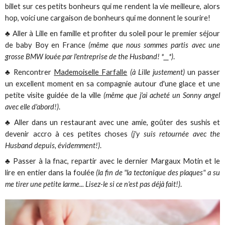
billet sur ces petits bonheurs qui me rendent la vie meilleure, alors
hop, voici une cargaison de bonheurs qui me donnent le sourire!
♣ Aller à Lille en famille et profiter du soleil pour le premier séjour
de baby Boy en France
(même que nous sommes partis avec une
grosse BMW louée par l'entreprise de the Husband! *__*)
.
♣ Rencontrer
Mademoiselle Farfalle
(à Lille justement)
un passer
un excellent moment en sa compagnie autour d'une glace et une
petite visite guidée de la ville
(même que j'ai acheté un Sonny angel
avec elle d'abord!)
.
♣ Aller dans un restaurant avec une amie, goûter des sushis et
devenir accro à ces petites choses
(j'y suis retournée avec the
Husband depuis, évidemment!)
.
♣ Passer à la fnac, repartir avec le dernier Margaux Motin et le
lire en entier dans la foulée
(la fin de "la tectonique des plaques" a su
me tirer une petite larme... Lisez-le si ce n'est pas déjà fait!)
.