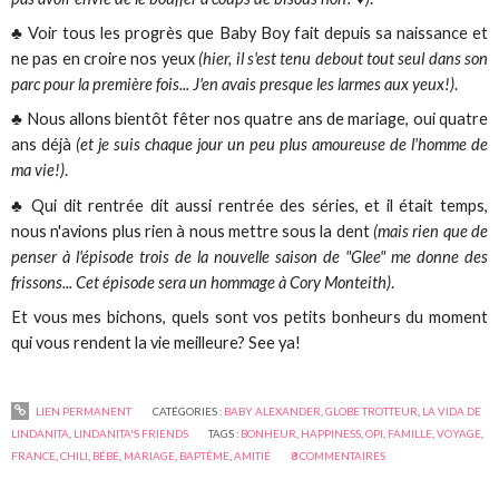
♣ Voir tous les progrès que Baby Boy fait depuis sa naissance et
ne pas en croire nos yeux
(hier, il s'est tenu debout tout seul dans son
parc pour la première fois... J'en avais presque les larmes aux yeux!)
.
♣ Nous allons bientôt fêter nos quatre ans de mariage, oui quatre
ans déjà
(et je suis chaque jour un peu plus amoureuse de l'homme de
ma vie!)
.
♣ Qui dit rentrée dit aussi rentrée des séries, et il était temps,
nous n'avions plus rien à nous mettre sous la dent
(mais rien que de
penser à l'épisode trois de la nouvelle saison de "Glee" me donne des
frissons... Cet épisode sera un hommage à Cory Monteith)
.
Et vous mes bichons, quels sont vos petits bonheurs du moment
qui vous rendent la vie meilleure? See ya!
LIEN PERMANENT
CATÉGORIES :
BABY ALEXANDER
,
GLOBE TROTTEUR
,
LA VIDA DE
LINDANITA
,
LINDANITA'S FRIENDS
TAGS :
BONHEUR
,
HAPPINESS
,
OPI
,
FAMILLE
,
VOYAGE
,
FRANCE
,
CHILI
,
BÉBÉ
,
MARIAGE
,
BAPTÊME
,
AMITIÉ
8
COMMENTAIRES