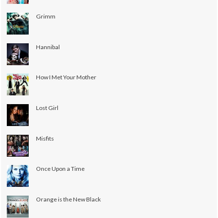
Grimm
Hannibal
How I Met Your Mother
Lost Girl
Misfits
Once Upon a Time
Orange is the New Black