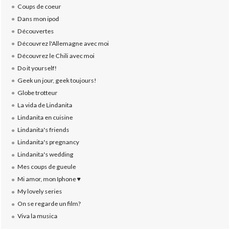
Coups de coeur
Dans mon ipod
Découvertes
Découvrez l'Allemagne avec moi
Découvrez le Chili avec moi
Do it yourself!
Geek un jour, geek toujours!
Globe trotteur
La vida de Lindanita
Lindanita en cuisine
Lindanita's friends
Lindanita's pregnancy
Lindanita's wedding
Mes coups de gueule
Mi amor, mon Iphone ♥
My lovely series
On se regarde un film?
Viva la musica