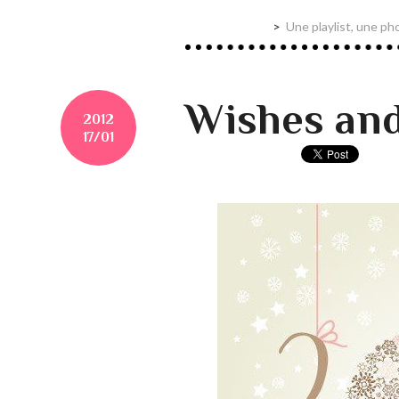
Une playlist, une ph
Wishes and 
2012
17/01