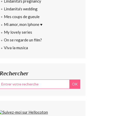
Lindanita's pregnancy
Lindanita's wedding
Mes coups de gueule
Mi amor, mon Iphone ♥
My lovely series
On se regarde un film?
Viva la musica
Rechercher