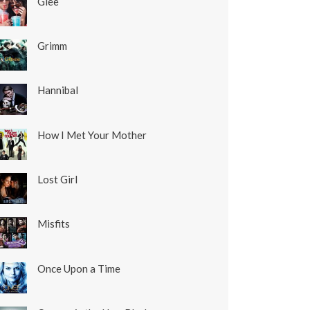
Glee
Grimm
Hannibal
How I Met Your Mother
Lost Girl
Misfits
Once Upon a Time