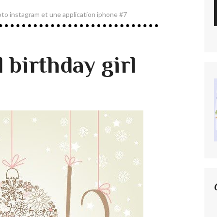
oto instagram et une application iphone #7
birthday girl