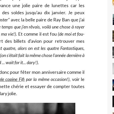
ance une jolie paire de lunettes car les
 des soldes jusqu'au dix janvier. Je peux
pster"
avec la belle paire de Ray Ban que j'ai
e temps que j'en rêvais, voilà une chose à rayer
 ma vie!)
. Et comme il est fou
(de moi et fou-
ert des billets d'avion pour retrouver mes
st quatre, alors on est les quatre Fantastiques,
(on s'était fait la même chose l'année dernière à
... wait for it... dary!)
.
 donc pour fêter mon anniversaire comme il
e copine Fifi
par la même occasion!)
, voir le
nette chérie et essayer de compter toutes
ry jolie.