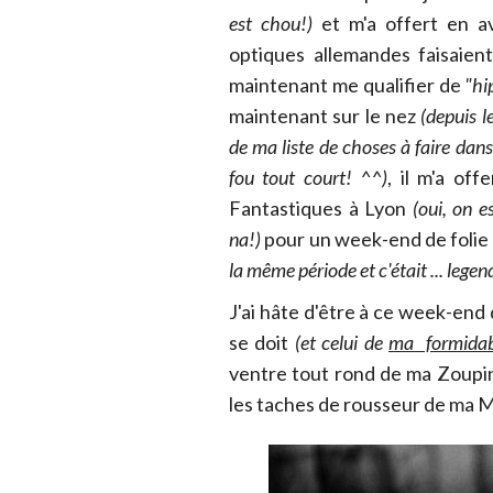
est chou!)
et m'a offert en av
optiques allemandes faisaient
maintenant me qualifier de
"hi
maintenant sur le nez
(depuis l
de ma liste de choses à faire dans
fou tout court! ^^)
, il m'a off
Fantastiques à Lyon
(oui, on e
na!)
pour un week-end de folie
la même période et c'était ... legend 
J'ai hâte d'être à ce week-end
se doit
(et celui de
ma formidabl
ventre tout rond de ma Zoupi
les taches de rousseur de ma Ma