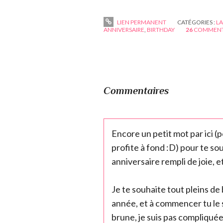
LIEN PERMANENT
CATÉGORIES :
LA
ANNIVERSAIRE
,
BIRTHDAY
26
COMMENT
Commentaires
Encore un petit mot par ici (p
profite à fond :D) pour te s
anniversaire rempli de joie,
Je te souhaite tout pleins d
année, et à commencer tu le 
brune, je suis pas compliquée