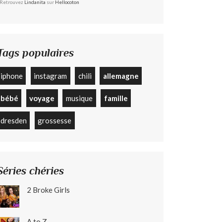
Retrouvez
Lindanita
sur
Hellocoton
Tags populaires
iphone
instagram
chili
allemagne
bébé
voyage
musique
famille
dresden
grossesse
Séries chéries
2 Broke Girls
A to Z