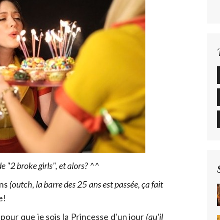
de "2 broke girls", et alors? ^^
ans
(outch, la barre des 25 ans est passée, ça fait
e!
our que je sois la Princesse d'un jour
(qu'il