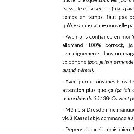
passe presque tous les jours l'
vaisselle et la sécher (mais j'
temps en temps, faut pas po
qu'Alexander a une nouvelle pas
- Avoir pris confiance en moi
(
allemand 100% correct, je
renseignements dans un magas
téléphone
(bon, je leur demande
quand même!)
.
- Avoir perdu tous mes kilos d
attention plus que ça
(ça fait
rentre dans du 36 / 38! Ca vient peu
- Même si Dresden me manque 
vie à Kassel et je commence à ai
- Dépenser pareil... mais mieux