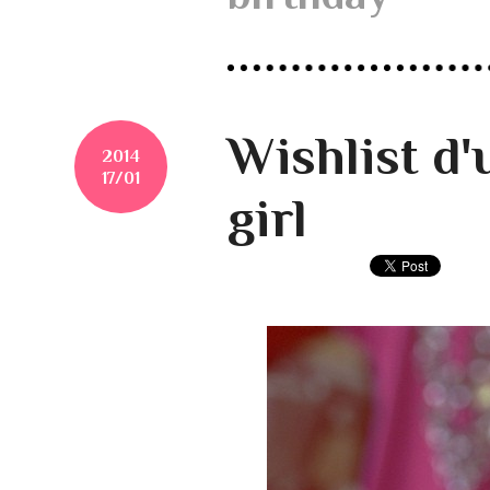
Wishlist d'
2014
17/01
girl