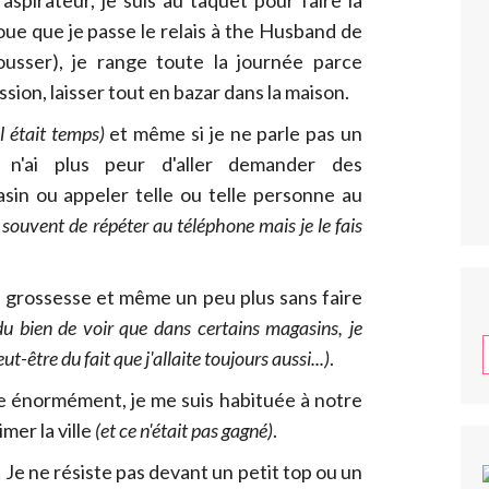
aspirateur, je suis au taquet pour faire la
avoue que je passe le relais à the Husband de
usser), je range toute la journée parce
sion, laisser tout en bazar dans la maison.
il était temps)
et même si je ne parle pas un
 n'ai plus peur d'aller demander des
in ou appeler telle ou telle personne au
 souvent de répéter au téléphone mais je le fais
e grossesse et même un peu plus sans faire
 du bien de voir que dans certains magasins, je
t-être du fait que j'allaite toujours aussi...)
.
énormément, je me suis habituée à notre
mer la ville
(et ce n'était pas gagné)
.
! Je ne résiste pas devant un petit top ou un