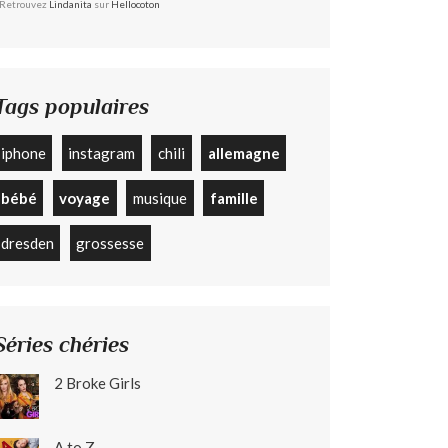
Retrouvez
Lindanita
sur
Hellocoton
Tags populaires
iphone
instagram
chili
allemagne
bébé
voyage
musique
famille
dresden
grossesse
Séries chéries
2 Broke Girls
A to Z