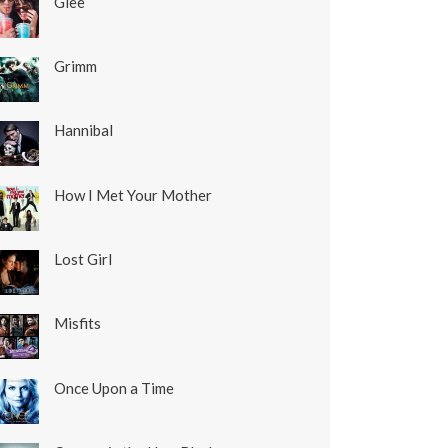
Glee
Grimm
Hannibal
How I Met Your Mother
Lost Girl
Misfits
Once Upon a Time