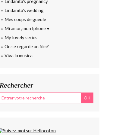
Lindanita's pregnancy
Lindanita's wedding
Mes coups de gueule
Mi amor, mon Iphone ♥
My lovely series
On se regarde un film?
Viva la musica
Rechercher