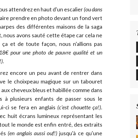
vous attendrez en haut d'un escalier
(ou dans
aire prendre en photo devant un fond vert
harpes des différentes maisons de la saga
, nous avons sauté cette étape car cela ne
 ça et de toute façon, nous n'allions pas
18€ pour une photo de pauvre qualité et un
!)
.
drez encore un peu avant de rentrer dans
uve le choixpeau magique sur un tabouret
e aux cheveux bleus et habillée comme dans
ors à plusieurs enfants de passer sous le
i-ci se fera en anglais
(c'est chouette ça!)
.
vec huit écrans lumineux représentant les
tout le monde est enfin entré, des extraits
tés
(en anglais aussi ouf!)
jusqu'à ce qu'une