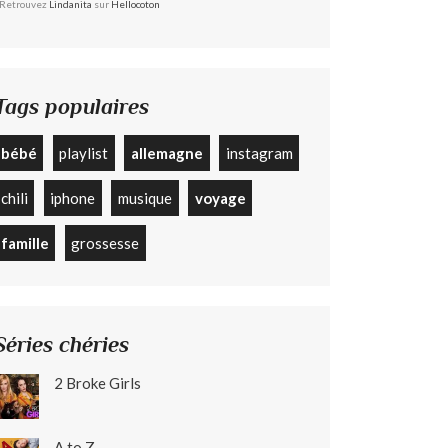
Retrouvez
Lindanita
sur
Hellocoton
Tags populaires
bébé
playlist
allemagne
instagram
chili
iphone
musique
voyage
famille
grossesse
Séries chéries
2 Broke Girls
A to Z