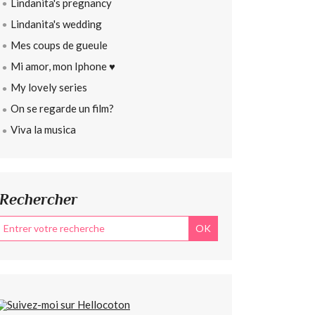
Lindanita's pregnancy
Lindanita's wedding
Mes coups de gueule
Mi amor, mon Iphone ♥
My lovely series
On se regarde un film?
Viva la musica
Rechercher