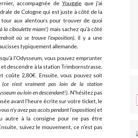
dernier, accompagnée de
Youggie
que j'ai
drale de Cologne qui est juste à côté de la
n tour aux alentours pour trouver de quoi
 à la ciboulette miam!)
mais sachez qu'à côté
'endroit où se trouve l'exposition)
, il y a une
saucisses typiquement allemande.
jusqu'à l'Odysseum, vous pouvez emprunter
 et descendre à la station Trimbornstrasse.
et coûte 2,80€. Ensuite, vous pouvez soit
r
(ce n'est vraiment pas loin de la station
ysseum au loin en descendant!)
. N'hésitez pas
ée avant l'heure écrite sur votre ticket, le
vous n'y avez pas accès pendant l'exposition)
et
ou autre à la consigne pour ne pas être
Ensuite, suivez le mouvement, ce n'est pas