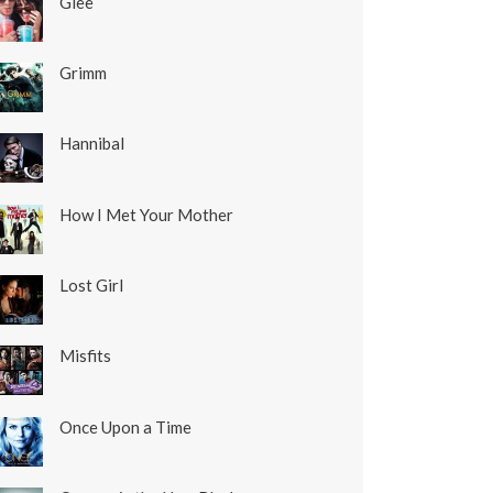
Glee
Grimm
Hannibal
How I Met Your Mother
Lost Girl
Misfits
Once Upon a Time