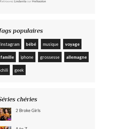
Retrouvez
Lindanita
sur
Hellocoton
Tags populaires
instagram
bébé
musique
voyage
famille
iphone
grossesse
allemagne
chili
geek
Séries chéries
2 Broke Girls
A to Z