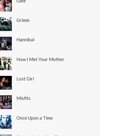
Glee
Grimm
Hannibal
How I Met Your Mother
Lost Girl
Misfits
Once Upon a Time