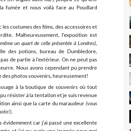
la fumée et nous voilà face au Poudlard
 les costumes des films, des accessoires et
erdite. Malheureusement, l'exposition est
ou même un quart de celle présentée à Londres)
,
alle des potions, bureau de Dumbledore,
pas de partie à l'extérieur. On ne peut pas
beurre. Nous avons cependant pu prendre
e des photos souvenirs, heureusement!
assage à la boutique de souvenirs où tout
 pu résister à la tentation et je suis revenue
tion ainsi que la carte du maraudeur
(vous
hoto!)
.
rais évidemment car j'ai passé une excellente
gie et j'ai pu avoir une journée pour moi