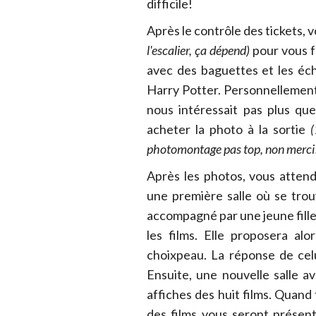
difficile!
Après le contrôle des tickets, 
l'escalier, ça dépend)
pour vous f
avec des baguettes et les éc
Harry Potter. Personnellement
nous intéressait pas plus que
acheter la photo à la sortie
(
photomontage pas top, non merci
Après les photos, vous atten
une première salle où se tro
accompagné par une jeune fill
les films. Elle proposera al
choixpeau. La réponse de celu
Ensuite, une nouvelle salle a
affiches des huit films. Quand 
des films vous seront présen