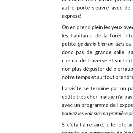
autre porte s'ouvre avec de 
express!
On en prend plein les yeux avec
les habitants de la forêt int
petite
(je dirais bien un tiers 
donc pas de grande salle, s
chemin de traverse et surtout 
non plus déguster de bierrau
notre temps et surtout prendr
La visite se termine par un p
coûte très cher, mais je n'ai pas
avec un programme de l'exposi
pouvez les voir sur ma première p
Si c'était à refaire, je le refe
journée en compagnie de Youg