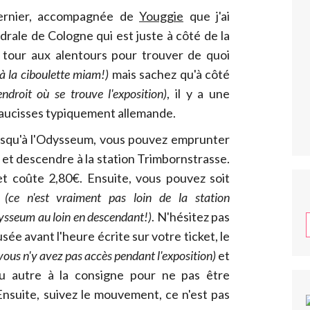
dernier, accompagnée de
Youggie
que j'ai
drale de Cologne qui est juste à côté de la
n tour aux alentours pour trouver de quoi
 à la ciboulette miam!)
mais sachez qu'à côté
'endroit où se trouve l'exposition)
, il y a une
saucisses typiquement allemande.
jusqu'à l'Odysseum, vous pouvez emprunter
 et descendre à la station Trimbornstrasse.
et coûte 2,80€. Ensuite, vous pouvez soit
r
(ce n'est vraiment pas loin de la station
ysseum au loin en descendant!)
. N'hésitez pas
ée avant l'heure écrite sur votre ticket, le
vous n'y avez pas accès pendant l'exposition)
et
ou autre à la consigne pour ne pas être
Ensuite, suivez le mouvement, ce n'est pas