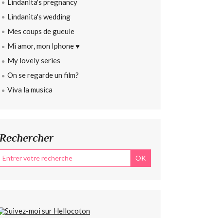
Lindanita's pregnancy
Lindanita's wedding
Mes coups de gueule
Mi amor, mon Iphone ♥
My lovely series
On se regarde un film?
Viva la musica
Rechercher