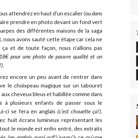
vous attendrez en haut d'un escalier
(ou dans
aire prendre en photo devant un fond vert
harpes des différentes maisons de la saga
, nous avons sauté cette étape car cela ne
 ça et de toute façon, nous n'allions pas
18€ pour une photo de pauvre qualité et un
!)
.
drez encore un peu avant de rentrer dans
uve le choixpeau magique sur un tabouret
e aux cheveux bleus et habillée comme dans
ors à plusieurs enfants de passer sous le
i-ci se fera en anglais
(c'est chouette ça!)
.
vec huit écrans lumineux représentant les
tout le monde est enfin entré, des extraits
tés
(en anglais aussi ouf!)
jusqu'à ce qu'une