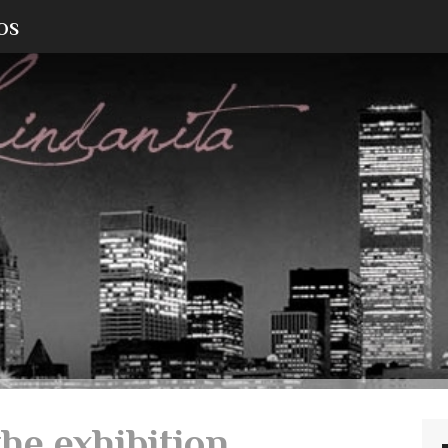
OS
the exhibition