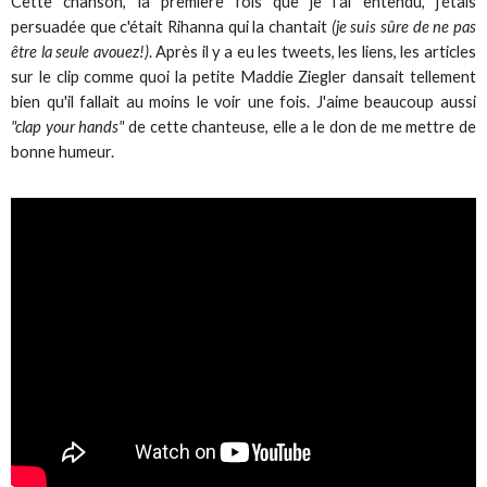
Cette chanson, la première fois que je l'ai entendu, j'étais
persuadée que c'était Rihanna qui la chantait
(je suis sûre de ne pas
être la seule avouez!)
. Après il y a eu les tweets, les liens, les articles
sur le clip comme quoi la petite Maddie Ziegler dansait tellement
bien qu'il fallait au moins le voir une fois. J'aime beaucoup aussi
"clap your hands"
de cette chanteuse, elle a le don de me mettre de
bonne humeur.