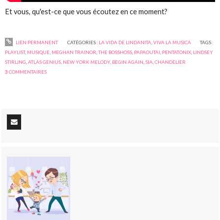
Et vous, qu'est-ce que vous écoutez en ce moment?
LIEN PERMANENT
CATÉGORIES :
LA VIDA DE LINDANITA
,
VIVA LA MUSICA
TAGS :
PLAYLIST
,
MUSIQUE
,
MEGHAN TRAINOR
,
THE BOSSHOSS
,
PAPAOUTAI
,
PENTATONIX
,
LINDSEY
STIRLING
,
ATLAS GENIUS
,
NEW YORK MELODY
,
BEGIN AGAIN
,
SIA
,
CHANDELIER
3
COMMENTAIRES