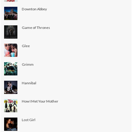
Downton Abbey
Game of Thrones
Glee
Grimm
Hannibal
How I Met Your Mother
Lost Girl