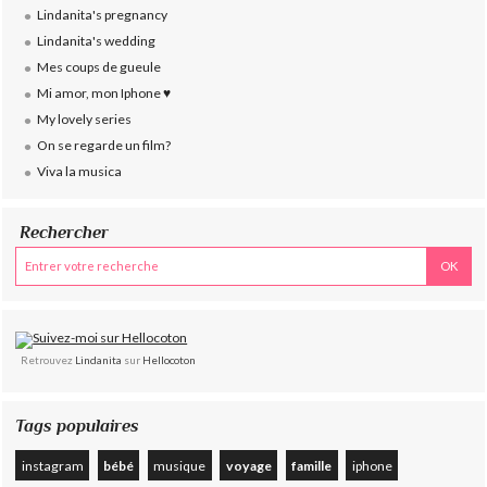
Lindanita's pregnancy
Lindanita's wedding
Mes coups de gueule
Mi amor, mon Iphone ♥
My lovely series
On se regarde un film?
Viva la musica
Rechercher
Retrouvez
Lindanita
sur
Hellocoton
Tags populaires
instagram
bébé
musique
voyage
famille
iphone