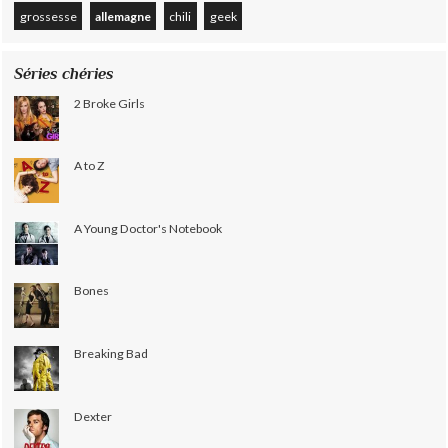
grossesse
allemagne
chili
geek
Séries chéries
2 Broke Girls
A to Z
A Young Doctor's Notebook
Bones
Breaking Bad
Dexter