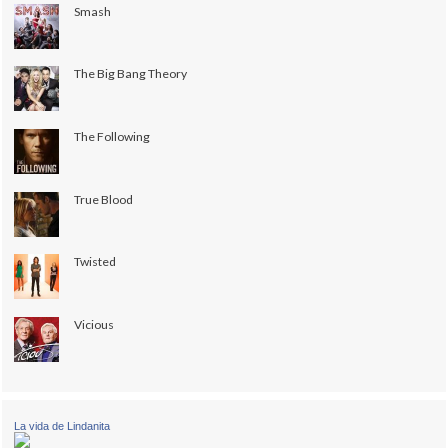
Smash
The Big Bang Theory
The Following
True Blood
Twisted
Vicious
La vida de Lindanita