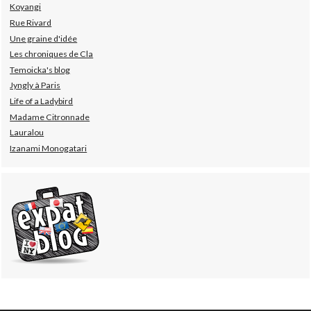
Koyangi
Rue Rivard
Une graine d'idée
Les chroniques de Cla
Temoicka's blog
Jyngly à Paris
Life of a Ladybird
Madame Citronnade
Lauralou
Izanami Monogatari