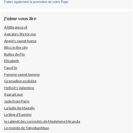
Faites également la promotion de votre Page
J'aime vous lire
A little piece of
A pirate's life for me
Angie's sweet home
Bliss in the city
Bulles de Flo
Elizabeth
Faust'in
Femme sweet femme
Grenadine acidulée
Hello it's Valentine
Il parait que
Jade from Paris
La bulle de Magally
Le blog d'Eamimi
le cabinet des curiosités de Madeleine Miranda
Le monde de Tokyobanhbao