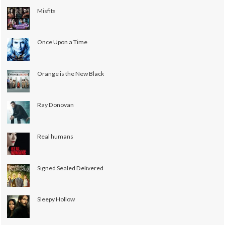
Misfits
Once Upon a Time
Orange is the New Black
Ray Donovan
Real humans
Signed Sealed Delivered
Sleepy Hollow