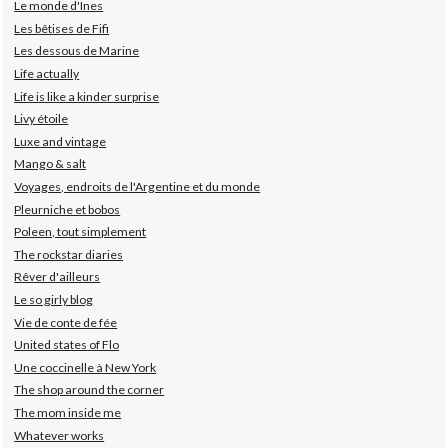
Le monde d'Ines
Les bêtises de Fifi
Les dessous de Marine
Life actually
Life is like a kinder surprise
Livy étoile
Luxe and vintage
Mango & salt
Voyages, endroits de l'Argentine et du monde
Pleurniche et bobos
Poleen, tout simplement
The rockstar diaries
Rêver d'ailleurs
Le so girly blog
Vie de conte de fée
United states of Flo
Une coccinelle à New York
The shop around the corner
The mom inside me
Whatever works