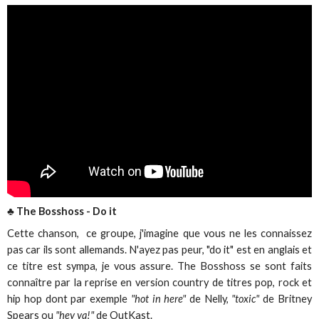
♣ The Bosshoss - Do it
Cette chanson, ce groupe, j'imagine que vous ne les connaissez
pas car ils sont allemands. N'ayez pas peur, "do it" est en anglais et
ce titre est sympa, je vous assure. The Bosshoss se sont faits
connaître par la reprise en version country de titres pop, rock et
hip hop dont par exemple
"hot in here"
de Nelly,
"toxic"
de Britney
Spears ou
"hey ya!"
de OutKast.