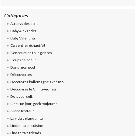
Catégories
Au pays des dolls
Baby Alexander
Baby Valentina
Ca sent le réchauffé!
Concours en tous genres
Coups de coeur
Dans mon ipod
Découvertes
Découvrez l'Allemagne avec moi
Découvrez le Chili avec moi
Do it yourself!
Geek un jour, geek toujours!
Globe trotteur
La vida de Lindanita
Lindanita en cuisine
Lindanita's friends