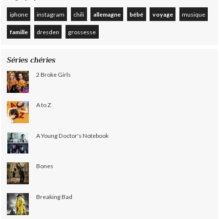
iphone
instagram
chili
allemagne
bébé
voyage
musique
famille
dresden
grossesse
Séries chéries
2 Broke Girls
A to Z
A Young Doctor's Notebook
Bones
Breaking Bad