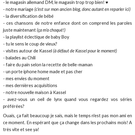
- le magasin allemand DM, le magasin trop trop bien! ♥
- notre mariage
(c'est sur mon ancien blog, donc autant en reparler ici)
- la diversification de bébé
- ces chansons de notre enfance dont on comprend les paroles
juste maintenant
(ça m'a choqué!)
- la playlist éclectique de baby Boy
- tu le sens le coup de vieux?
- visites autour de Kassel
(à défaut de Kassel pour le moment)
- balades au Chili
- faire du pain selon la recette de belle-maman
- un porte iphone home made et pas cher
- mes envies du moment
- mes dernières acquisitions
- notre nouvelle maison à Kassel
- avez-vous un oeil de lynx quand vous regardez vos séries
préférées?
Ouais, ça fait beaucoup je sais, mais le temps n'est pas mon ami en
ce moment. En espérant que ça change dans les prochains mois! A
très vite et see ya!