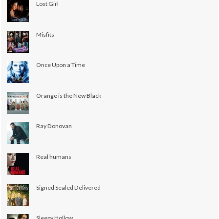
Lost Girl
Misfits
Once Upon a Time
Orange is the New Black
Ray Donovan
Real humans
Signed Sealed Delivered
Sleepy Hollow