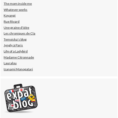
The mom inside me
Whatever works
Koyangi
Rue Rivard
Une graine d'idée
Les chroniques de Cla
Temoicka's blog
Jyngly à Paris
Life of a Ladybird
Madame Citronnade
Lauralou
Izanami Monogatari