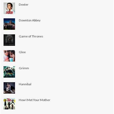
Dexter
Downton Abbey
Game of Thrones
Glee
Grimm
Hannibal
How I Met Your Mother