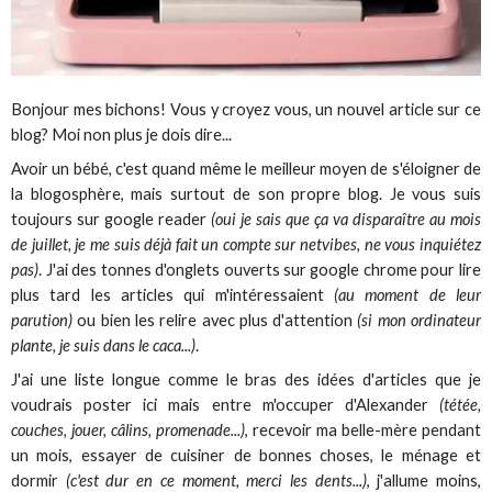
Bonjour mes bichons! Vous y croyez vous, un nouvel article sur ce
blog? Moi non plus je dois dire...
Avoir un bébé, c'est quand même le meilleur moyen de s'éloigner de
la blogosphère, mais surtout de son propre blog. Je vous suis
toujours sur google reader
(oui je sais que ça va disparaître au mois
de juillet, je me suis déjà fait un compte sur netvibes, ne vous inquiétez
pas)
. J'ai des tonnes d'onglets ouverts sur google chrome pour lire
plus tard les articles qui m'intéressaient
(au moment de leur
parution)
ou bien les relire avec plus d'attention
(si mon ordinateur
plante, je suis dans le caca...)
.
J'ai une liste longue comme le bras des idées d'articles que je
voudrais poster ici mais entre m'occuper d'Alexander
(tétée,
couches, jouer, câlins, promenade...)
, recevoir ma belle-mère pendant
un mois, essayer de cuisiner de bonnes choses, le ménage et
dormir
(c'est dur en ce moment, merci les dents...)
, j'allume moins,