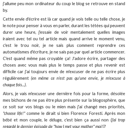
j'allume peu mon ordinateur du coup le blog se retrouve en stand
by.
Cette envie d'écrire est là car quand je vois telle ou telle chose, je
le note pour penser à vous en parler, durant les tétées qui peuvent
durer une heure, j'essaie de voir mentalement quelles images
iraient avec tel ou tel article mais quand arrive le moment venu,
c'est le trou noir, je ne sais plus comment reprendre ces
automatismes d'écriture, je ne sais pas par quel article commencer.
C'est quand même pas croyable ça! J'adore écrire, partager des
choses avec vous mais plus le temps passe et plus revenir est
difficile car j'ai toujours envie de m'excuser de ne pas écrire plus
régulièrement
(en même ce n'est pas qu'une envie, je m'excuse à
chaque fois...)
.
Alors, je vais m'excuser une dernière fois pour la forme, désolée
mes bichons de ne pas être plus présente sur la blogosphère, que
ce soit sur vos blogs ou le mien mais j'ai changé mes priorités,
"choose life!"
comme le dirait si bien Florence Foresti. Après mon
bébé et mon couple, le déluge, c'est bien ça aussi non
(j'ai trop
regardé le dernier épisode de "how I met your mother" moi!)
?