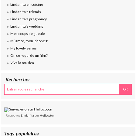
Lindanita en cuisine
Lindanita's friends
Lindanita's pregnancy
Lindanita's wedding
Mes coups de gueule
Mi amor, mon Iphone ♥
My lovely series
On se regarde un film?
Viva la musica
Rechercher
Retrouvez
Lindanita
sur
Hellocoton
Tags populaires