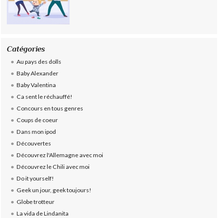
Catégories
Au pays des dolls
Baby Alexander
Baby Valentina
Ca sent le réchauffé!
Concours en tous genres
Coups de coeur
Dans mon ipod
Découvertes
Découvrez l'Allemagne avec moi
Découvrez le Chili avec moi
Do it yourself!
Geek un jour, geek toujours!
Globe trotteur
La vida de Lindanita