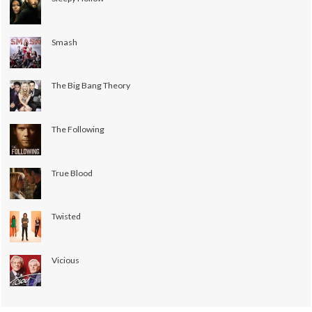
Smash
The Big Bang Theory
The Following
True Blood
Twisted
Vicious