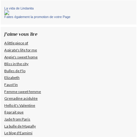
La vida de Lindanita
Faites également la promotion de votre Page
J'aime vous lire
A little piece of
A pirate's life for me
Angie's sweet home
Bliss in the city
Bulles de Flo
Elizabeth
Faust'in
Femme sweet femme
Grenadine acidulée
Hello it's Valentine
Il parait que
Jade from Paris
La bulle de Magally
Le blog d'Eamimi