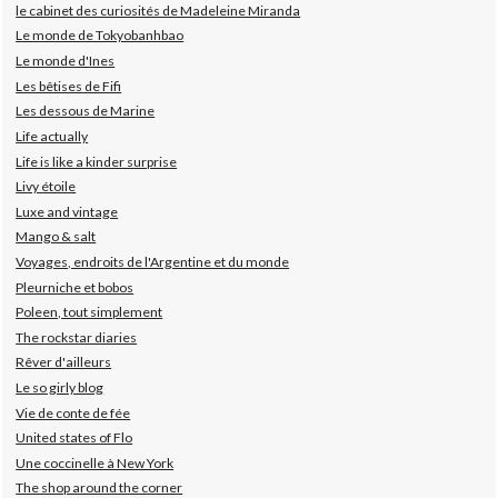
le cabinet des curiosités de Madeleine Miranda
Le monde de Tokyobanhbao
Le monde d'Ines
Les bêtises de Fifi
Les dessous de Marine
Life actually
Life is like a kinder surprise
Livy étoile
Luxe and vintage
Mango & salt
Voyages, endroits de l'Argentine et du monde
Pleurniche et bobos
Poleen, tout simplement
The rockstar diaries
Rêver d'ailleurs
Le so girly blog
Vie de conte de fée
United states of Flo
Une coccinelle à New York
The shop around the corner