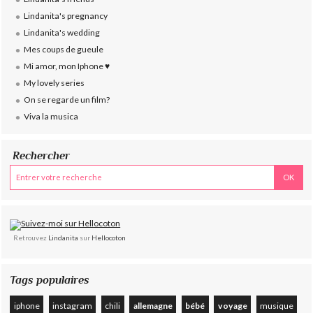
Lindanita's pregnancy
Lindanita's wedding
Mes coups de gueule
Mi amor, mon Iphone ♥
My lovely series
On se regarde un film?
Viva la musica
Rechercher
Retrouvez
Lindanita
sur
Hellocoton
Tags populaires
iphone
instagram
chili
allemagne
bébé
voyage
musique