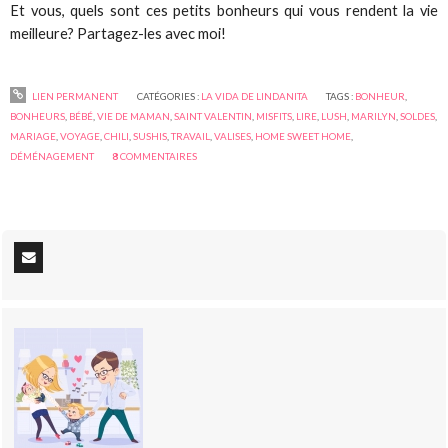
Et vous, quels sont ces petits bonheurs qui vous rendent la vie
meilleure? Partagez-les avec moi!
LIEN PERMANENT
CATÉGORIES :
LA VIDA DE LINDANITA
TAGS :
BONHEUR
,
BONHEURS
,
BÉBÉ
,
VIE DE MAMAN
,
SAINT VALENTIN
,
MISFITS
,
LIRE
,
LUSH
,
MARILYN
,
SOLDES
,
MARIAGE
,
VOYAGE
,
CHILI
,
SUSHIS
,
TRAVAIL
,
VALISES
,
HOME SWEET HOME
,
DÉMÉNAGEMENT
8
COMMENTAIRES