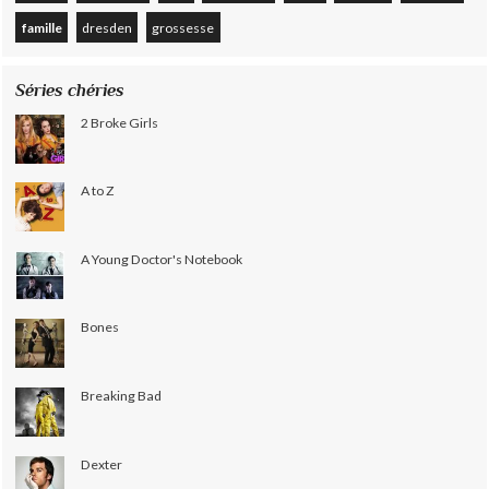
famille
dresden
grossesse
Séries chéries
2 Broke Girls
A to Z
A Young Doctor's Notebook
Bones
Breaking Bad
Dexter