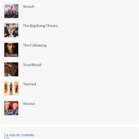
Smash
The Big Bang Theory
The Following
True Blood
Twisted
Vicious
La vida de Lindanita