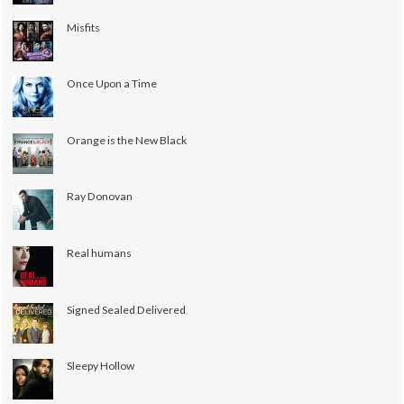
Misfits
Once Upon a Time
Orange is the New Black
Ray Donovan
Real humans
Signed Sealed Delivered
Sleepy Hollow