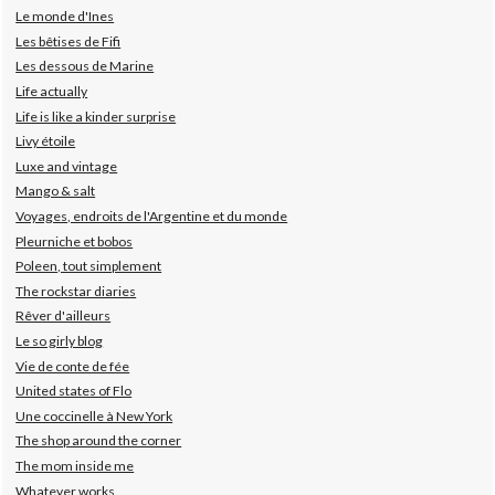
Le monde d'Ines
Les bêtises de Fifi
Les dessous de Marine
Life actually
Life is like a kinder surprise
Livy étoile
Luxe and vintage
Mango & salt
Voyages, endroits de l'Argentine et du monde
Pleurniche et bobos
Poleen, tout simplement
The rockstar diaries
Rêver d'ailleurs
Le so girly blog
Vie de conte de fée
United states of Flo
Une coccinelle à New York
The shop around the corner
The mom inside me
Whatever works