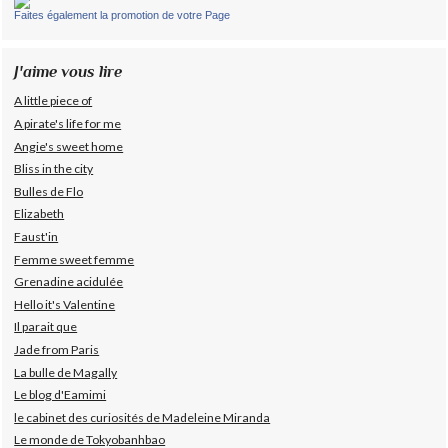
Faites également la promotion de votre Page
J'aime vous lire
A little piece of
A pirate's life for me
Angie's sweet home
Bliss in the city
Bulles de Flo
Elizabeth
Faust'in
Femme sweet femme
Grenadine acidulée
Hello it's Valentine
Il parait que
Jade from Paris
La bulle de Magally
Le blog d'Eamimi
le cabinet des curiosités de Madeleine Miranda
Le monde de Tokyobanhbao