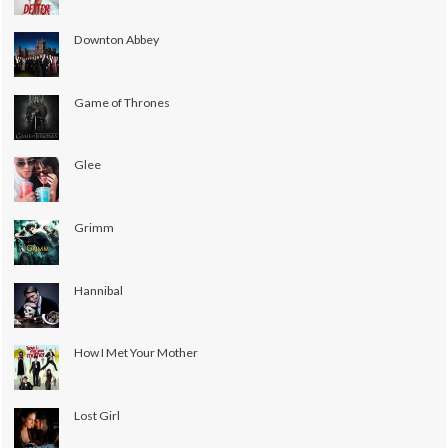
Downton Abbey
Game of Thrones
Glee
Grimm
Hannibal
How I Met Your Mother
Lost Girl