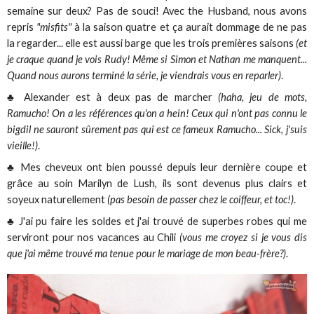
semaine sur deux? Pas de souci! Avec the Husband, nous avons
repris
"misfits"
à la saison quatre et ça aurait dommage de ne pas
la regarder... elle est aussi barge que les trois premières saisons
(et
je craque quand je vois Rudy! Même si Simon et Nathan me manquent...
Quand nous aurons terminé la série, je viendrais vous en reparler)
.
♣ Alexander est à deux pas de marcher
(haha, jeu de mots,
Ramucho! On a les références qu'on a hein! Ceux qui n'ont pas connu le
bigdil ne sauront sûrement pas qui est ce fameux Ramucho... Sick, j'suis
vieille!)
.
♣ Mes cheveux ont bien poussé depuis leur dernière coupe et
grâce au soin Marilyn de Lush, ils sont devenus plus clairs et
soyeux naturellement
(pas besoin de passer chez le coiffeur, et toc!)
.
♣ J'ai pu faire les soldes et j'ai trouvé de superbes robes qui me
serviront pour nos vacances au Chili
(vous me croyez si je vous dis
que j'ai même trouvé ma tenue pour le mariage de mon beau-frère?)
.