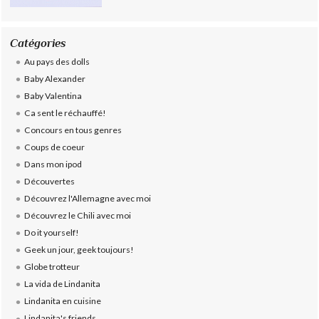
Catégories
Au pays des dolls
Baby Alexander
Baby Valentina
Ca sent le réchauffé!
Concours en tous genres
Coups de coeur
Dans mon ipod
Découvertes
Découvrez l'Allemagne avec moi
Découvrez le Chili avec moi
Do it yourself!
Geek un jour, geek toujours!
Globe trotteur
La vida de Lindanita
Lindanita en cuisine
Lindanita's friends