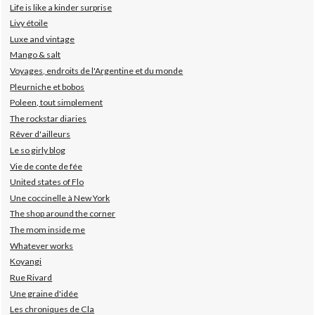
Life is like a kinder surprise
Livy étoile
Luxe and vintage
Mango & salt
Voyages, endroits de l'Argentine et du monde
Pleurniche et bobos
Poleen, tout simplement
The rockstar diaries
Rêver d'ailleurs
Le so girly blog
Vie de conte de fée
United states of Flo
Une coccinelle à New York
The shop around the corner
The mom inside me
Whatever works
Koyangi
Rue Rivard
Une graine d'idée
Les chroniques de Cla