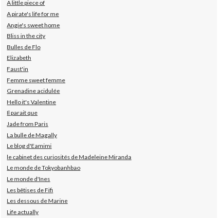
A little piece of
A pirate's life for me
Angie's sweet home
Bliss in the city
Bulles de Flo
Elizabeth
Faust'in
Femme sweet femme
Grenadine acidulée
Hello it's Valentine
Il parait que
Jade from Paris
La bulle de Magally
Le blog d'Eamimi
le cabinet des curiosités de Madeleine Miranda
Le monde de Tokyobanhbao
Le monde d'Ines
Les bêtises de Fifi
Les dessous de Marine
Life actually