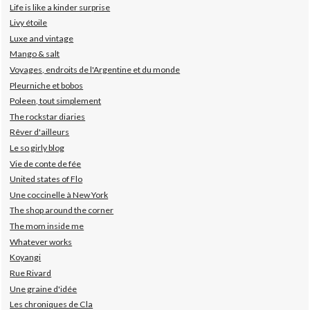
Life is like a kinder surprise
Livy étoile
Luxe and vintage
Mango & salt
Voyages, endroits de l'Argentine et du monde
Pleurniche et bobos
Poleen, tout simplement
The rockstar diaries
Rêver d'ailleurs
Le so girly blog
Vie de conte de fée
United states of Flo
Une coccinelle à New York
The shop around the corner
The mom inside me
Whatever works
Koyangi
Rue Rivard
Une graine d'idée
Les chroniques de Cla