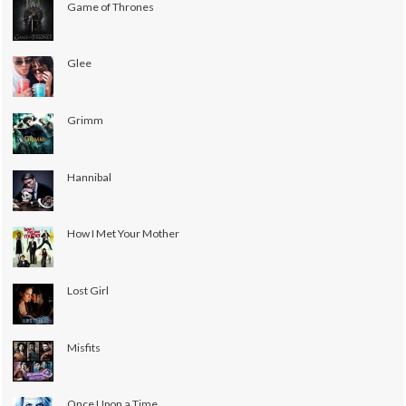
Game of Thrones
Glee
Grimm
Hannibal
How I Met Your Mother
Lost Girl
Misfits
Once Upon a Time