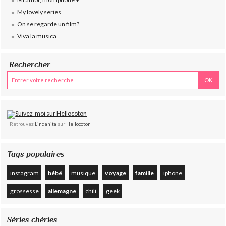
My lovely series
On se regarde un film?
Viva la musica
Rechercher
Retrouvez
Lindanita
sur
Hellocoton
Tags populaires
instagram
bébé
musique
voyage
famille
iphone
grossesse
allemagne
chili
geek
Séries chéries