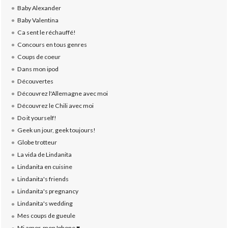
Baby Alexander
Baby Valentina
Ca sent le réchauffé!
Concours en tous genres
Coups de coeur
Dans mon ipod
Découvertes
Découvrez l'Allemagne avec moi
Découvrez le Chili avec moi
Do it yourself!
Geek un jour, geek toujours!
Globe trotteur
La vida de Lindanita
Lindanita en cuisine
Lindanita's friends
Lindanita's pregnancy
Lindanita's wedding
Mes coups de gueule
Mi amor, mon Iphone ♥