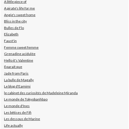
A little piece of
A pirate's life for me
Angie's sweet home
Bliss in the city
Bulles de Flo
Elizabeth
Faust'in
Femme sweet femme
Grenadine acidulée
Hello it's Valentine
Il parait que
Jade from Paris
La bulle de Magally
Le blog d'Eamimi
le cabinet des curiosités de Madeleine Miranda
Le monde de Tokyobanhbao
Le monde d'Ines
Les bêtises de Fifi
Les dessous de Marine
Life actually