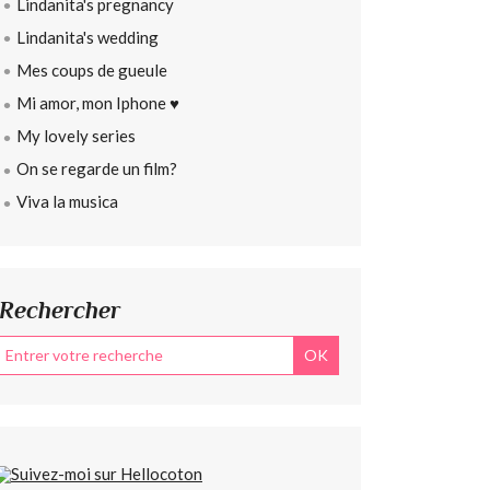
Lindanita's pregnancy
Lindanita's wedding
Mes coups de gueule
Mi amor, mon Iphone ♥
My lovely series
On se regarde un film?
Viva la musica
Rechercher