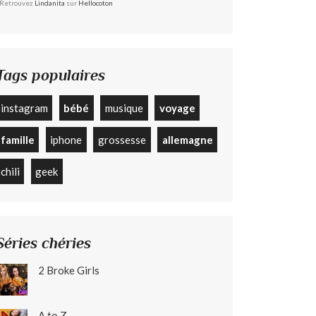
Retrouvez
Lindanita
sur
Hellocoton
Tags populaires
instagram
bébé
musique
voyage
famille
iphone
grossesse
allemagne
chili
geek
Séries chéries
2 Broke Girls
A to Z