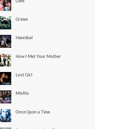
Glee
Grimm
Hannibal
How I Met Your Mother
Lost Girl
Misfits
Once Upon a Time