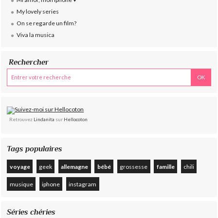
My lovely series
On se regarde un film?
Viva la musica
Rechercher
Retrouvez
Lindanita
sur
Hellocoton
Tags populaires
voyage
geek
allemagne
bébé
grossesse
famille
chili
musique
iphone
instagram
Séries chéries