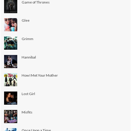
Game of Thrones
Glee
Grimm
Hannibal
How I Met Your Mother
Lost Girl
Misfits
Once Upon a Time