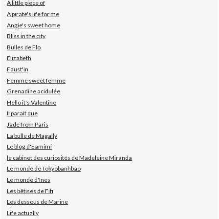
A little piece of
A pirate's life for me
Angie's sweet home
Bliss in the city
Bulles de Flo
Elizabeth
Faust'in
Femme sweet femme
Grenadine acidulée
Hello it's Valentine
Il parait que
Jade from Paris
La bulle de Magally
Le blog d'Eamimi
le cabinet des curiosités de Madeleine Miranda
Le monde de Tokyobanhbao
Le monde d'Ines
Les bêtises de Fifi
Les dessous de Marine
Life actually