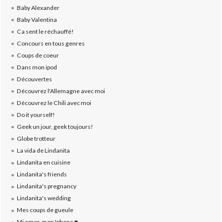
Baby Alexander
Baby Valentina
Ca sent le réchauffé!
Concours en tous genres
Coups de coeur
Dans mon ipod
Découvertes
Découvrez l'Allemagne avec moi
Découvrez le Chili avec moi
Do it yourself!
Geek un jour, geek toujours!
Globe trotteur
La vida de Lindanita
Lindanita en cuisine
Lindanita's friends
Lindanita's pregnancy
Lindanita's wedding
Mes coups de gueule
Mi amor, mon Iphone ♥