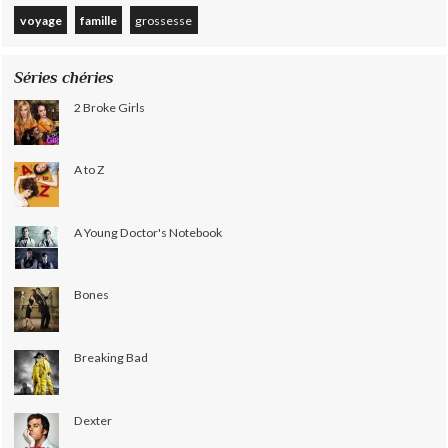
voyage
famille
grossesse
Séries chéries
2 Broke Girls
A to Z
A Young Doctor's Notebook
Bones
Breaking Bad
Dexter