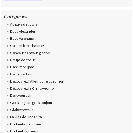
Catégories
Au pays des dolls
Baby Alexander
Baby Valentina
Ca sent le réchauffé!
Concours en tous genres
Coups de coeur
Dans mon ipod
Découvertes
Découvrez l'Allemagne avec moi
Découvrez le Chili avec moi
Do it yourself!
Geek un jour, geek toujours!
Globe trotteur
La vida de Lindanita
Lindanita en cuisine
Lindanita's friends