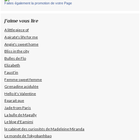
Faites également la promotion de votre Page
J'aime vous lire
A little piece of
A pirate's life for me
Angie's sweet home
Bliss in the city
Bulles de Flo
Elizabeth
Faust'in
Femme sweet femme
Grenadine acidulée
Hello it's Valentine
Il parait que
Jade from Paris
La bulle de Magally
Le blog d'Eamimi
le cabinet des curiosités de Madeleine Miranda
Le monde de Tokyobanhbao