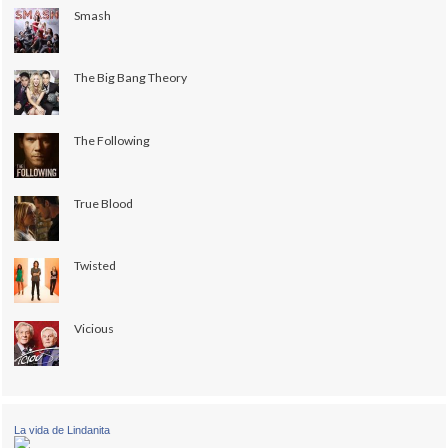
Smash
The Big Bang Theory
The Following
True Blood
Twisted
Vicious
La vida de Lindanita