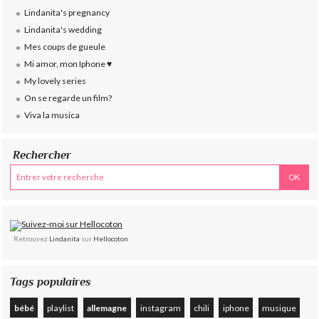
Lindanita's pregnancy
Lindanita's wedding
Mes coups de gueule
Mi amor, mon Iphone ♥
My lovely series
On se regarde un film?
Viva la musica
Rechercher
Retrouvez
Lindanita
sur
Hellocoton
Tags populaires
bébé
playlist
allemagne
instagram
chili
iphone
musique