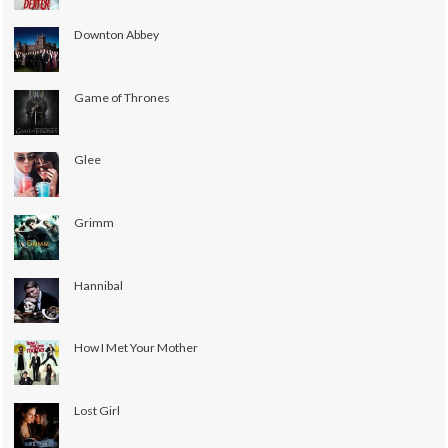
Downton Abbey
Game of Thrones
Glee
Grimm
Hannibal
How I Met Your Mother
Lost Girl