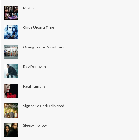
Misfits
Once Upon a Time
Orange is the New Black
Ray Donovan
Real humans
Signed Sealed Delivered
Sleepy Hollow