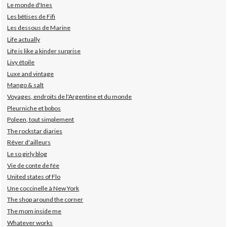
Le monde d'Ines
Les bêtises de Fifi
Les dessous de Marine
Life actually
Life is like a kinder surprise
Livy étoile
Luxe and vintage
Mango & salt
Voyages, endroits de l'Argentine et du monde
Pleurniche et bobos
Poleen, tout simplement
The rockstar diaries
Rêver d'ailleurs
Le so girly blog
Vie de conte de fée
United states of Flo
Une coccinelle à New York
The shop around the corner
The mom inside me
Whatever works