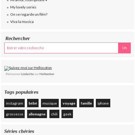
My lovely series
On se regarde un film?
Viva la musica
Rechercher
Retrouvez
Lindanita
sur
Hellocoton
Tags populaires
instagram
bébé
musique
voyage
famille
iphone
grossesse
allemagne
chili
geek
Séries chéries