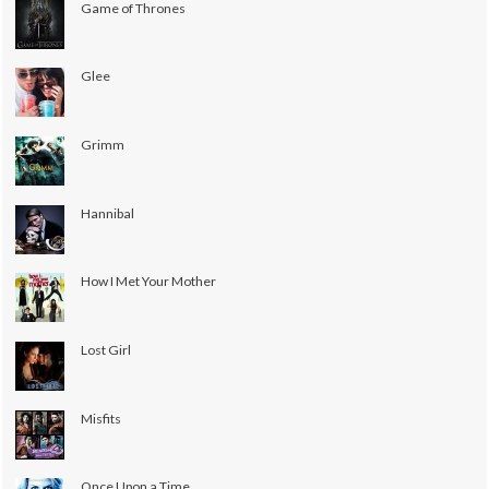
Game of Thrones
Glee
Grimm
Hannibal
How I Met Your Mother
Lost Girl
Misfits
Once Upon a Time