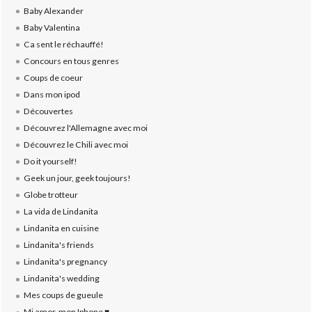
Baby Alexander
Baby Valentina
Ca sent le réchauffé!
Concours en tous genres
Coups de coeur
Dans mon ipod
Découvertes
Découvrez l'Allemagne avec moi
Découvrez le Chili avec moi
Do it yourself!
Geek un jour, geek toujours!
Globe trotteur
La vida de Lindanita
Lindanita en cuisine
Lindanita's friends
Lindanita's pregnancy
Lindanita's wedding
Mes coups de gueule
Mi amor, mon Iphone ♥