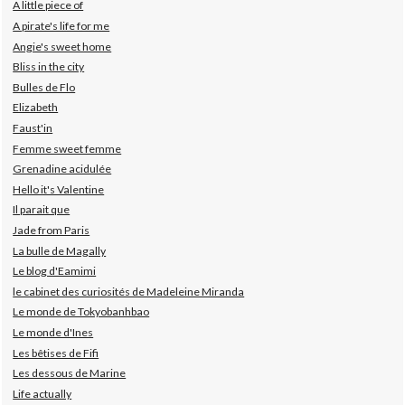
A little piece of
A pirate's life for me
Angie's sweet home
Bliss in the city
Bulles de Flo
Elizabeth
Faust'in
Femme sweet femme
Grenadine acidulée
Hello it's Valentine
Il parait que
Jade from Paris
La bulle de Magally
Le blog d'Eamimi
le cabinet des curiosités de Madeleine Miranda
Le monde de Tokyobanhbao
Le monde d'Ines
Les bêtises de Fifi
Les dessous de Marine
Life actually