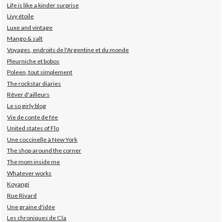
Life is like a kinder surprise
Livy étoile
Luxe and vintage
Mango & salt
Voyages, endroits de l'Argentine et du monde
Pleurniche et bobos
Poleen, tout simplement
The rockstar diaries
Rêver d'ailleurs
Le so girly blog
Vie de conte de fée
United states of Flo
Une coccinelle à New York
The shop around the corner
The mom inside me
Whatever works
Koyangi
Rue Rivard
Une graine d'idée
Les chroniques de Cla