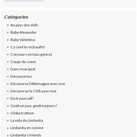
Catégories
Au pays des dolls
Baby Alexander
Baby Valentina
Ca sent le réchauffé!
Concours en tous genres
Coups de coeur
Dans mon ipod
Découvertes
Découvrez l'Allemagne avec moi
Découvrez le Chili avec moi
Do it yourself!
Geek un jour, geek toujours!
Globe trotteur
La vida de Lindanita
Lindanita en cuisine
Lindanita's friends