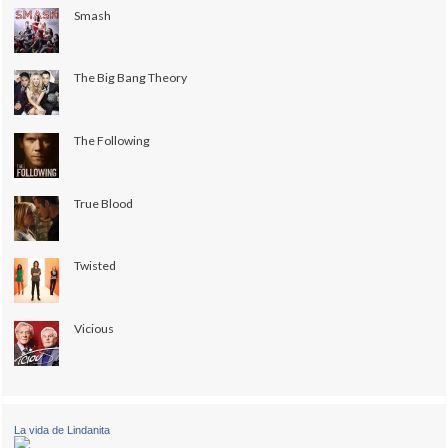
Smash
The Big Bang Theory
The Following
True Blood
Twisted
Vicious
La vida de Lindanita