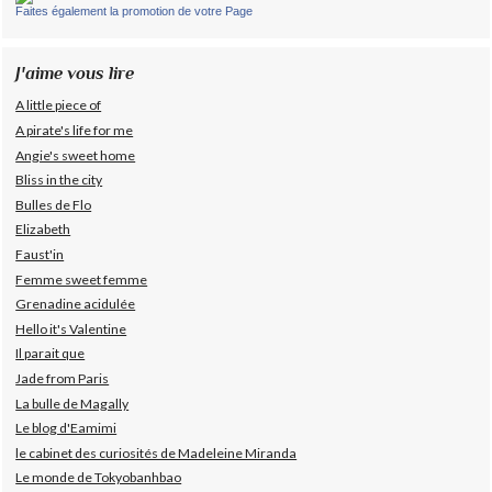
Faites également la promotion de votre Page
J'aime vous lire
A little piece of
A pirate's life for me
Angie's sweet home
Bliss in the city
Bulles de Flo
Elizabeth
Faust'in
Femme sweet femme
Grenadine acidulée
Hello it's Valentine
Il parait que
Jade from Paris
La bulle de Magally
Le blog d'Eamimi
le cabinet des curiosités de Madeleine Miranda
Le monde de Tokyobanhbao