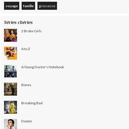
voyage
famille
grossesse
Séries chéries
2 Broke Girls
A to Z
A Young Doctor's Notebook
Bones
Breaking Bad
Dexter