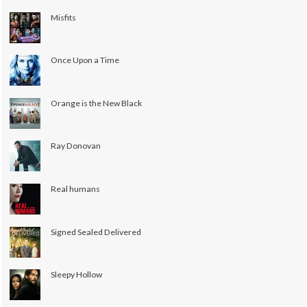
Misfits
Once Upon a Time
Orange is the New Black
Ray Donovan
Real humans
Signed Sealed Delivered
Sleepy Hollow