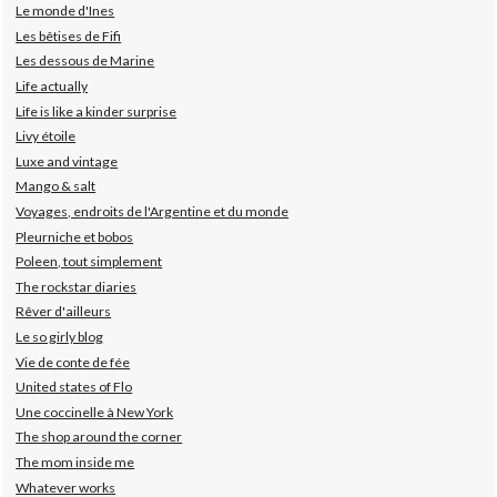
Le monde d'Ines
Les bêtises de Fifi
Les dessous de Marine
Life actually
Life is like a kinder surprise
Livy étoile
Luxe and vintage
Mango & salt
Voyages, endroits de l'Argentine et du monde
Pleurniche et bobos
Poleen, tout simplement
The rockstar diaries
Rêver d'ailleurs
Le so girly blog
Vie de conte de fée
United states of Flo
Une coccinelle à New York
The shop around the corner
The mom inside me
Whatever works