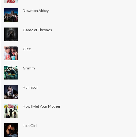
Downton Abbey
Game of Thrones
Glee
Grimm
Hannibal
How I Met Your Mother
Lost Girl