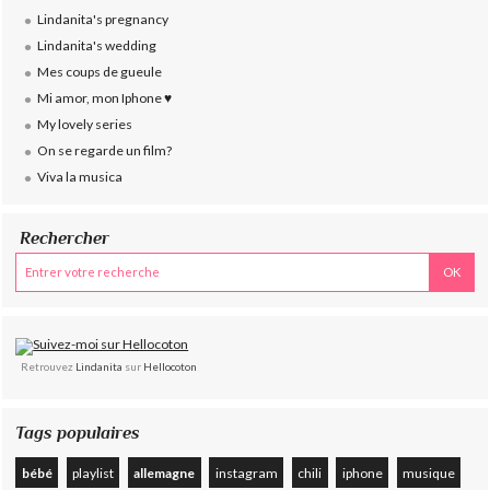
Lindanita's pregnancy
Lindanita's wedding
Mes coups de gueule
Mi amor, mon Iphone ♥
My lovely series
On se regarde un film?
Viva la musica
Rechercher
Retrouvez
Lindanita
sur
Hellocoton
Tags populaires
bébé
playlist
allemagne
instagram
chili
iphone
musique